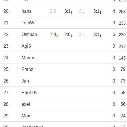
20.
hans
2:2
3:1
3:1
3:1
4
258
1
1
21.
TomW
0
233
22.
Ostman
7:4
2:0
3:1
3:1
6
230
2
1
1
23.
Agi3
0
212
24.
Marius
0
145
25.
Franz
0
79
26.
Jan
0
73
27.
Paul-05
0
58
28.
axel
0
56
29.
Max
0
24