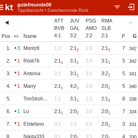
gutefreunde06
Tippübersicht • Zwischenrunde Rück
ATT
JUV
PSG
RMA
BVB
GAL
AMO
SLB
4
:
1
3
:
2
2
:
2
2
:
1
Pos
+/-
Name
P
G
1.
3
Moritz8
1:2
2:1
2:0
2:1
7
342
2
3
2.
1
Rödi76
2:1
3:1
2:0
3:1
5
342
1
1
1
3.
1
Antonia
2:2
3:1
3:1
3:2
5
341
1
2
4.
1
Marry
2:1
4:2
2:0
2:0
5
340
1
1
1
5.
TimStrohmenger
1:1
3:1
2:1
2:1
8
338
1
3
6.
1
Lu
2:1
2:0
2:0
2:0
7
334
1
1
1
7.
1
Elstefano
0:1
2:3
2:1
2:0
3
331
1
8.
Nikita333
0:1
2:0
3:1
2:0
4
330