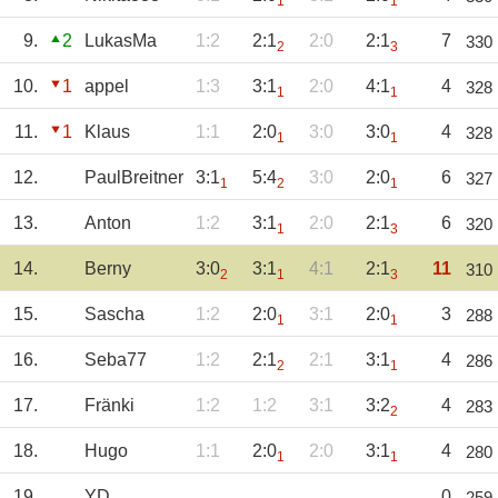
1
1
9.
2
LukasMa
1:2
2:1
2:0
2:1
7
330
2
3
10.
1
appel
1:3
3:1
2:0
4:1
4
328
1
1
11.
1
Klaus
1:1
2:0
3:0
3:0
4
328
1
1
12.
PaulBreitner
3:1
5:4
3:0
2:0
6
327
1
2
1
13.
Anton
1:2
3:1
2:0
2:1
6
320
1
3
14.
Berny
3:0
3:1
4:1
2:1
11
310
2
1
3
15.
Sascha
1:2
2:0
3:1
2:0
3
288
1
1
16.
Seba77
1:2
2:1
2:1
3:1
4
286
2
1
17.
Fränki
1:2
1:2
3:1
3:2
4
283
2
18.
Hugo
1:1
2:0
2:0
3:1
4
280
1
1
19.
YD
0
259