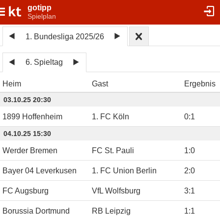
gotipp
Spielplan
1. Bundesliga 2025/26
6. Spieltag
Heim
Gast
Ergebnis
03.10.25 20:30
1899 Hoffenheim
1. FC Köln
0
:
1
04.10.25 15:30
Werder Bremen
FC St. Pauli
1
:
0
Bayer 04 Leverkusen
1. FC Union Berlin
2
:
0
FC Augsburg
VfL Wolfsburg
3
:
1
Borussia Dortmund
RB Leipzig
1
:
1