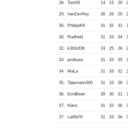
28.
Tore93
14
15
20
29.
VanDerRey
26
26
25
30.
PhilippKK
31
32
31
30.
Radheld
31
33
34
32.
k3tt3nf3tt
24
25
26
33.
profiuwe
31
33
35
34.
MaLa
31
33
31
35.
Tippmann300
31
33
36
36.
EmilBeier
28
30
31
37.
Klara
31
33
36
37.
LaWa76
31
33
36