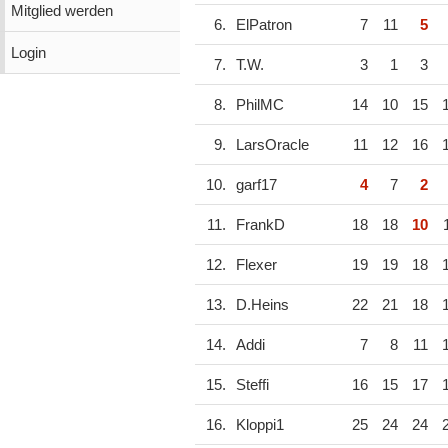
Mitglied werden
6.
ElPatron
7
11
5
Login
7.
T.W.
3
1
3
8.
PhilMC
14
10
15
9.
LarsOracle
11
12
16
10.
garf17
4
7
2
11.
FrankD
18
18
10
12.
Flexer
19
19
18
13.
D.Heins
22
21
18
14.
Addi
7
8
11
15.
Steffi
16
15
17
16.
Kloppi1
25
24
24