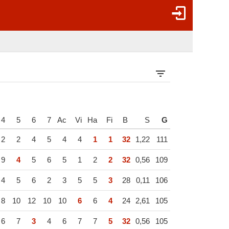
4
5
6
7
Ac
Vi
Ha
Fi
B
S
G
2
2
4
5
4
4
1
1
32
1,22
111
9
4
5
6
5
1
2
2
32
0,56
109
4
5
6
2
3
5
5
3
28
0,11
106
8
10
12
10
10
6
6
4
24
2,61
105
6
7
3
4
6
7
7
5
32
0,56
105