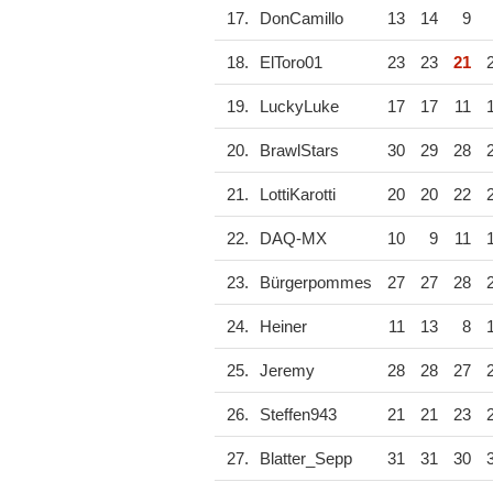
17.
DonCamillo
13
14
9
18.
ElToro01
23
23
21
19.
LuckyLuke
17
17
11
20.
BrawlStars
30
29
28
21.
LottiKarotti
20
20
22
22.
DAQ-MX
10
9
11
23.
Bürgerpommes
27
27
28
24.
Heiner
11
13
8
25.
Jeremy
28
28
27
26.
Steffen943
21
21
23
27.
Blatter_Sepp
31
31
30