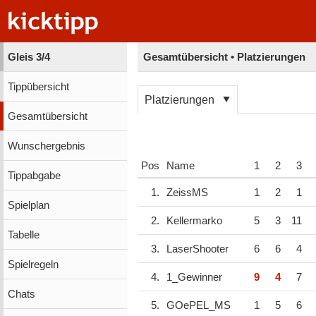
Gleis 3/4
Gesamtübersicht • Platzierungen
Tippübersicht
Platzierungen
Gesamtübersicht
Wunschergebnis
Pos
Name
1
2
3
Tippabgabe
1.
ZeissMS
1
2
1
Spielplan
2.
Kellermarko
5
3
11
Tabelle
3.
LaserShooter
6
6
4
Spielregeln
4.
1_Gewinner
9
4
7
Chats
5.
GOePEL_MS
1
5
6