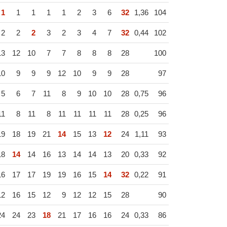
1
1
1
1
1
2
3
6
32
1,36
104
2
2
2
3
2
3
4
7
32
0,44
102
13
12
10
7
7
8
8
8
28
100
10
9
9
9
12
10
9
9
28
97
5
6
7
11
8
9
10
10
28
0,75
96
11
8
11
8
11
11
11
11
28
0,25
96
19
18
19
21
14
15
13
12
24
1,11
93
18
14
14
16
13
14
14
13
20
0,33
92
16
17
17
19
19
16
15
14
32
0,22
91
12
16
15
12
9
12
12
15
28
90
24
24
23
18
21
17
16
16
24
0,33
86