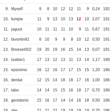
9.
Myself
9
8
10
12
12
11
9
0,24
192
10.
fumpie
11
9
13
10
13
12
10
2,07
191
11.
jaguut
10
11
11
11
10
9
11
0,67
191
12.
favoritin81
8
10
9
9
8
10
12
0,50
191
13.
Broesel002
19
20
19
16
15
14
13
0,07
191
14.
laskler1
17
13
12
13
11
13
14
1,17
189
15.
epsisimo
16
12
16
17
17
15
15
1,20
186
16.
derdat
12
15
14
18
18
17
16
1,00
186
17.
tabo
14
14
15
15
16
18
17
0,70
186
18.
genidonis
15
16
17
14
14
16
18
0,50
186
19.
alw
21
21
22
19
19
19
19
0,25
186