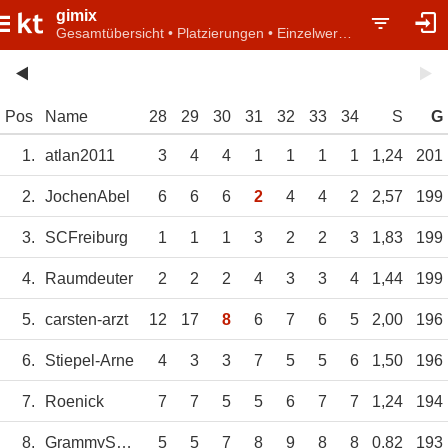
gimix
Gesamtübersicht • Platzierungen • Einzelwertung
Pos
Name
28
29
30
31
32
33
34
S
G
1.
atlan2011
3
4
4
1
1
1
1
1,24
201
2.
JochenAbel
6
6
6
2
4
4
2
2,57
199
3.
SCFreiburg
1
1
1
3
2
2
3
1,83
199
4.
Raumdeuter
2
2
2
4
3
3
4
1,44
199
5.
carsten-arzt
12
17
8
6
7
6
5
2,00
196
6.
Stiepel-Arne
4
3
3
7
5
5
6
1,50
196
7.
Roenick
7
7
5
5
6
7
7
1,24
194
8.
GrammySmith
5
5
7
8
9
8
8
0,82
193