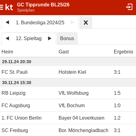
GC Tipprunde BL25/26
Spielplan
1. Bundesliga 2024/25
12. Spieltag
Bonus
Heim
Gast
Ergebnis
29.11.24 20:30
FC St. Pauli
Holstein Kiel
3
:
1
30.11.24 15:30
RB Leipzig
VfL Wolfsburg
1
:
5
FC Augsburg
VfL Bochum
1
:
0
1. FC Union Berlin
Bayer 04 Leverkusen
1
:
2
SC Freiburg
Bor. Mönchengladbach
3
:
1