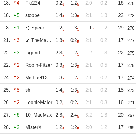
18.
4
Flo224
0:2
1:2
2:0
0:2
16
278
6
5
18.
5
stobbe
1:4
1:3
2:1
1:3
22
278
5
5
18.
11
🥉 Speedy63
1:2
1:3
1:1
1:2
29
278
5
5
7
21.
3
🥇 TheMagicEye
1:3
0:2
2:1
0:2
17
277
7
5
22.
3
jugend
2:3
1:2
1:2
1:3
22
275
5
5
22.
2
Robin-Fitzer
0:3
1:3
2:1
0:5
17
275
5
5
24.
2
Michael1309
1:3
1:2
2:1
0:2
17
274
7
5
25.
5
shi
1:4
1:3
2:1
0:2
15
273
5
5
26.
2
LeonieMaier
0:2
0:2
2:1
0:3
16
271
6
5
27.
6
10_MadMax
2:3
2:4
3:2
1:3
20
267
5
5
28.
2
MisterX
1:2
1:2
2:0
1:2
17
265
5
5