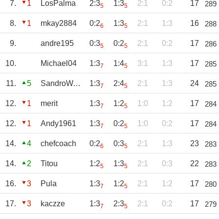
7.
1
LosPalma
2:3
1:3
2:1
0:2
17
289
5
5
8.
1
mkay2884
0:2
1:3
2:1
1:3
16
288
6
5
9.
andre195
0:3
0:2
2:1
0:2
17
286
5
5
10.
Michael04
1:3
1:4
3:1
1:3
17
285
7
5
11.
5
SandroWagner
1:3
2:4
2:1
1:3
24
285
7
5
12.
1
merit
1:3
1:2
1:0
1:2
17
284
7
5
12.
1
Andy1961
1:3
0:2
1:0
0:2
17
284
7
5
14.
4
chefcoach
0:2
0:3
2:1
1:3
23
283
6
5
14.
2
Titou
1:2
1:3
2:1
0:3
22
283
5
5
16.
3
Pula
1:3
1:2
2:1
1:2
17
280
7
5
17.
3
kaczze
1:3
2:3
2:1
0:2
17
279
7
5