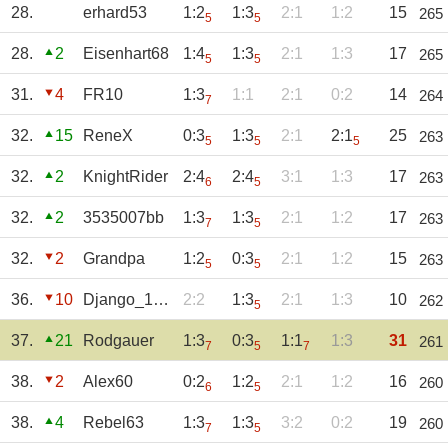
28.
erhard53
1:2
1:3
2:1
1:2
15
265
5
5
28.
2
Eisenhart68
1:4
1:3
2:1
1:3
17
265
5
5
31.
4
FR10
1:3
1:1
2:1
0:2
14
264
7
32.
15
ReneX
0:3
1:3
2:1
2:1
25
263
5
5
5
32.
2
KnightRider
2:4
2:4
3:1
1:3
17
263
6
5
32.
2
3535007bb
1:3
1:3
2:1
1:2
17
263
7
5
32.
2
Grandpa
1:2
0:3
2:1
1:2
15
263
5
5
36.
10
Django_1609
2:2
1:3
2:1
1:3
10
262
5
37.
21
Rodgauer
1:3
0:3
1:1
1:3
31
261
7
5
7
38.
2
Alex60
0:2
1:2
2:1
1:2
16
260
6
5
38.
4
Rebel63
1:3
1:3
3:2
0:2
19
260
7
5