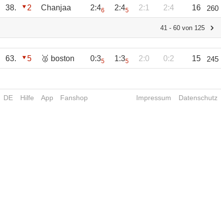
38.
2
Chanjaa
2:4
2:4
2:1
2:4
16
260
6
5
41 - 60 von 125
63.
5
🥈 boston
0:3
1:3
2:0
0:2
15
245
5
5
DE
Hilfe
App
Fanshop
Impressum
Datenschutz