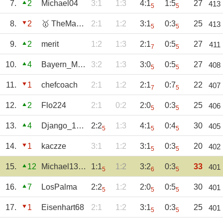
7.
2
Michael04
3:1
1:3
4:1
1:5
27
413
5
5
8.
2
🥇 TheMagicEye
2:1
1:2
3:1
0:3
25
413
5
5
9.
2
merit
1:2
1:3
2:1
0:5
27
411
7
5
10.
4
Bayern_München
3:2
1:3
3:0
0:5
27
408
5
5
11.
1
chefcoach
2:1
1:2
2:1
0:7
22
407
7
5
12.
2
Flo224
2:1
0:2
2:0
0:3
25
406
5
5
13.
4
Django_1609
2:2
1:3
4:1
0:4
30
405
5
5
5
14.
1
kaczze
3:1
1:2
3:1
0:3
20
402
5
5
15.
12
Michael1309
1:1
1:2
3:2
0:3
33
401
5
6
5
16.
7
LosPalma
2:2
1:2
2:0
0:5
30
401
5
5
5
17.
1
Eisenhart68
2:1
1:2
3:1
0:3
25
401
5
5