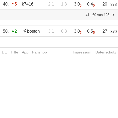
40.
5
k7416
2:1
1:3
3:0
0:4
20
378
5
5
41 - 60 von 125
50.
2
🥈 boston
3:1
0:3
3:0
0:5
27
370
5
5
DE
Hilfe
App
Fanshop
Impressum
Datenschutz