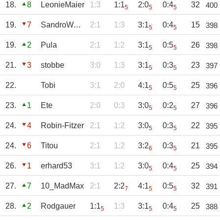
18.
8
LeonieMaier
1:3
1:1
2:0
0:4
32
400
5
5
5
19.
7
SandroWagner
2:1
1:3
3:1
0:4
15
398
5
5
19.
2
Pula
2:1
1:2
3:1
0:5
26
398
5
5
21.
3
stobbe
3:0
1:3
3:1
0:3
23
397
5
5
22.
Tobi
3:1
2:0
4:1
0:5
25
396
5
5
23.
1
Ete
2:0
0:3
3:0
0:2
27
396
5
5
24.
4
Robin-Fitzer
2:1
1:2
3:0
0:3
22
395
5
5
24.
6
Titou
2:1
1:2
3:2
0:3
21
395
6
5
26.
1
erhard53
3:1
1:2
3:0
0:4
25
394
5
5
27.
7
10_MadMax
2:1
2:2
4:1
0:5
32
391
7
5
5
28.
2
Rodgauer
1:1
1:3
3:1
0:4
25
388
5
5
5