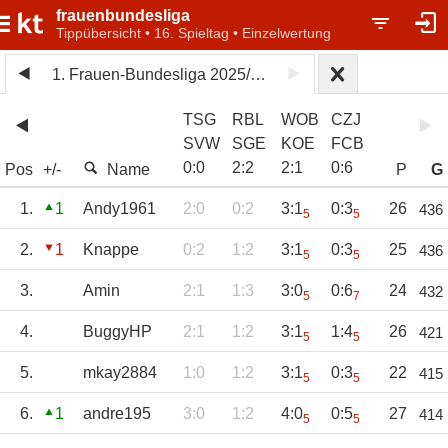
frauenbundesliga
Tippübersicht • 16. Spieltag • Einzelwertung
1. Frauen-Bundesliga 2025/26
TSG
RBL
WOB
CZJ
SVW
SGE
KOE
FCB
0
:
0
2
:
2
2
:
1
0
:
6
Pos
+/-
Name
P
G
1.
1
Andy1961
2:0
0:2
3:1
0:3
26
436
5
5
2.
1
Knappe
0:2
1:2
3:1
0:3
25
436
5
5
3.
Amin
2:1
1:3
3:0
0:6
24
432
5
7
4.
BuggyHP
2:1
1:2
3:1
1:4
26
421
5
5
5.
mkay2884
1:0
1:2
3:1
0:3
22
415
5
5
6.
1
andre195
3:0
1:2
4:0
0:5
27
414
5
5