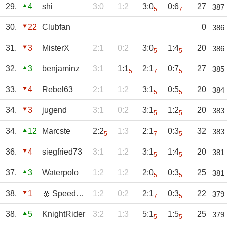
29.
4
shi
3:0
1:2
3:0
0:6
27
387
5
7
30.
22
Clubfan
0
386
31.
3
MisterX
2:1
0:2
3:0
1:4
20
386
5
5
32.
3
benjaminz
3:1
1:1
2:1
0:7
27
385
5
7
5
33.
4
Rebel63
2:1
1:2
3:1
0:5
20
384
5
5
34.
3
jugend
3:1
0:2
3:1
1:2
20
383
5
5
34.
12
Marcste
2:2
1:3
2:1
0:3
32
383
5
7
5
36.
4
siegfried73
3:1
1:2
3:1
1:4
20
381
5
5
37.
3
Waterpolo
1:2
1:2
2:0
0:3
25
381
5
5
38.
1
🥉 Speedy63
1:2
0:2
2:1
0:3
22
379
7
5
38.
5
KnightRider
3:2
1:3
5:1
1:5
25
379
5
5