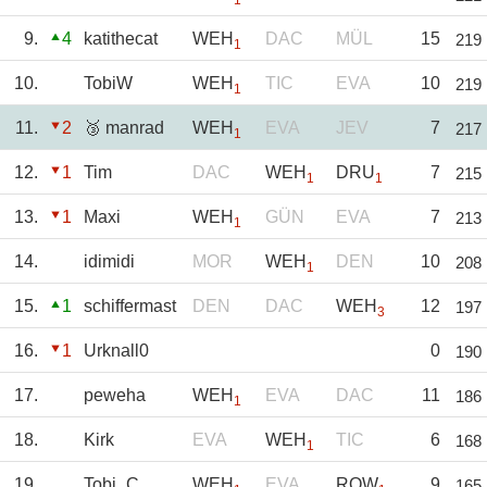
1
9.
4
katithecat
WEH
DAC
MÜL
15
219
1
10.
TobiW
WEH
TIC
EVA
10
219
1
11.
2
🥉 manrad
WEH
EVA
JEV
7
217
1
12.
1
Tim
DAC
WEH
DRU
7
215
1
1
13.
1
Maxi
WEH
GÜN
EVA
7
213
1
14.
idimidi
MOR
WEH
DEN
10
208
1
15.
1
schiffermast
DEN
DAC
WEH
12
197
3
16.
1
Urknall0
0
190
17.
peweha
WEH
EVA
DAC
11
186
1
18.
Kirk
EVA
WEH
TIC
6
168
1
19.
Tobi_C
WEH
EVA
ROW
9
165