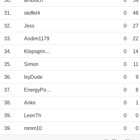
30.
amolsch
0
59
31.
stoffel4
0
48
32.
Jess
0
27
33.
Andim1179
0
22
34.
Klopsgrinder
0
14
35.
Simon
0
11
36.
IsyDude
0
9
37.
EnergyPower
0
8
38.
Anke
0
1
39.
LeonTh
0
0
39.
mmm10
0
0