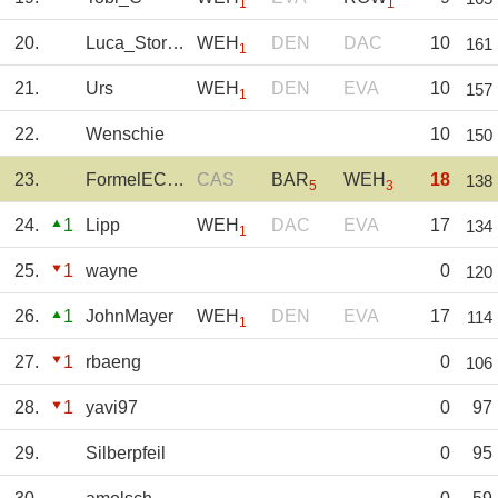
1
1
20.
Luca_Storms
WEH
DEN
DAC
10
161
1
21.
Urs
WEH
DEN
EVA
10
157
1
22.
Wenschie
10
150
23.
FormelECed25
CAS
BAR
WEH
18
138
5
3
24.
1
Lipp
WEH
DAC
EVA
17
134
1
25.
1
wayne
0
120
26.
1
JohnMayer
WEH
DEN
EVA
17
114
1
27.
1
rbaeng
0
106
28.
1
yavi97
0
97
29.
Silberpfeil
0
95