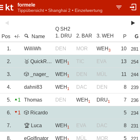
formele
Tippübersicht • Shanghai 2 • Einzelwertung
Q SH2
1. DRU
2. BAR
3. WEH
Pos
+/-
Name
P
G
1.
WilliWh
DEN
MOR
WEH
10
281
3
2.
🥈 QuickRacer0815
WEH
TIC
EVA
13
254
1
3.
🎲 _nager_
WEH
DEN
MÜL
11
244
1
4.
dahni83
WEH
DAC
DEN
8
239
1
5.
1
Thomas
DEN
WEH
DRU
7
236
1
1
6.
1
🎲 Ricardo
5
234
7.
🏆 Luca
WEH
EVA
DAC
8
231
1
8.
eGolfinator
WEH
MÜL
MOR
5
221