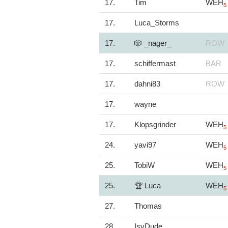
17.
Tim
WEH
5
17.
Luca_Storms
17.
🎲 _nager_
ROW
17.
schiffermast
BAR
17.
dahni83
ROW
17.
wayne
17.
Klopsgrinder
WEH
5
24.
yavi97
WEH
5
25.
TobiW
WEH
5
25.
🏆 Luca
WEH
5
27.
Thomas
28.
IsyDude