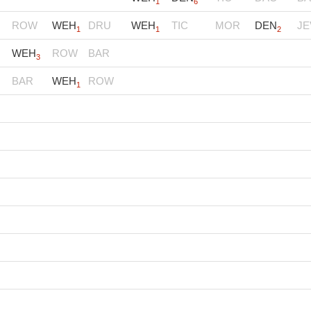
1
6
ROW
WEH
DRU
WEH
TIC
MOR
DEN
JE
1
1
2
WEH
ROW
BAR
3
BAR
WEH
ROW
1