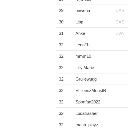
29.
peweha
CAS
30.
Lipp
CAS
31.
Anke
EVA
32.
LeonTh
32.
mmm10
32.
Lilly.Marie
32.
Grullewugg
32.
EffizienzMonstR
32.
Sportfan2022
32.
Locatrasher
32.
masa_playz