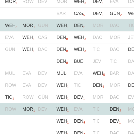
MOR
ROW
DEV
MOR
WEH
DEV
EVA
D
1
3
1
BAR
CAS
DEV
GÜN
W
5
1
2
WEH
MOR
GÜN
WEH
DEN
MOR
DAC
TI
3
1
1
6
EVA
WEH
CAS
DEN
WEH
DAC
MOR
JE
1
8
3
GÜN
WEH
DAC
DEN
WEH
TIC
DAC
D
1
8
3
DEN
BUE
JEV
TIC
D
8
1
MÜL
EVA
DEV
MÜL
EVA
WEH
BAR
D
1
5
ROW
EVA
DEV
WEH
TIC
DEN
MOR
D
1
4
TIC
ROW
GÜN
WEH
DEV
MOR
DAC
EV
1
1
1
ROW
MOR
DEV
WEH
EVA
TIC
DEN
M
1
1
2
WEH
DEN
TIC
DEV
M
1
6
1
WEH
DEN
TIC
DAC
B