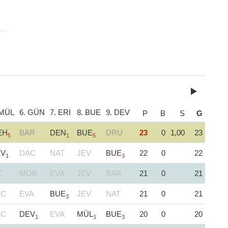
 MÜL
6. GÜN
7. ERI
8. BUE
9. DEV
P
B
S
G
EH
BAR
DEN
BUE
DRU
23
0
1,00
23
5
1
5
EV
DAC
NAT
JEV
BUE
22
0
22
1
3
C
MOR
EVA
JEV
BAR
21
0
21
AC
EVA
BUE
JEV
NAT
21
0
21
3
AC
DEV
EVA
MÜL
BUE
20
0
20
1
1
3