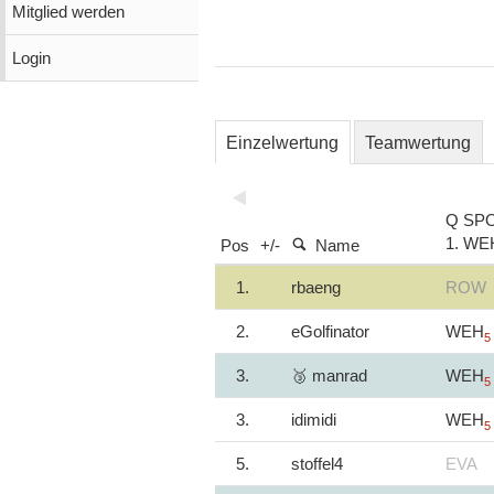
Mitglied werden
Login
Einzelwertung
Teamwertung
Q SP
1. WE
Pos
+/-
Name
1.
rbaeng
ROW
2.
eGolfinator
WEH
5
3.
🥉 manrad
WEH
5
3.
idimidi
WEH
5
5.
stoffel4
EVA