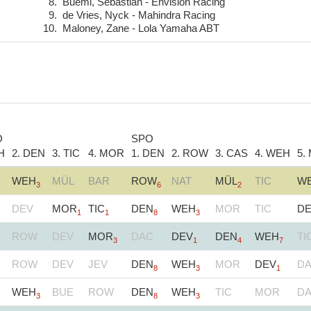
8.
Buemi, Sébastian - Envision Racing
9.
de Vries, Nyck - Mahindra Racing
10.
Maloney, Zane - Lola Yamaha ABT
O
SPO
H
2. DEN
3. TIC
4. MOR
1. DEN
2. ROW
3. CAS
4. WEH
5.
WEH
MÜL
BAR
ROW
NAT
MÜL
TIC
W
3
6
2
DEV
MOR
TIC
DEN
WEH
MOR
TIC
D
1
1
8
3
ROW
DEV
MOR
DAC
DEV
DEN
WEH
TI
3
1
4
7
ROW
DEV
JEV
DEN
WEH
MOR
DEV
D
8
3
1
WEH
BUE
ROW
DEN
WEH
TIC
MOR
D
3
8
3