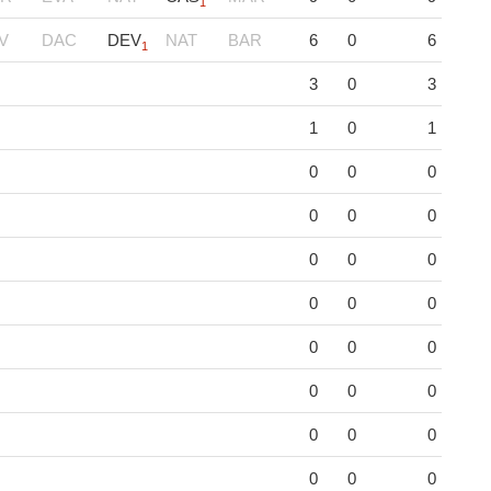
1
V
DAC
DEV
NAT
BAR
6
0
6
1
3
0
3
1
0
1
0
0
0
0
0
0
0
0
0
0
0
0
0
0
0
0
0
0
0
0
0
0
0
0