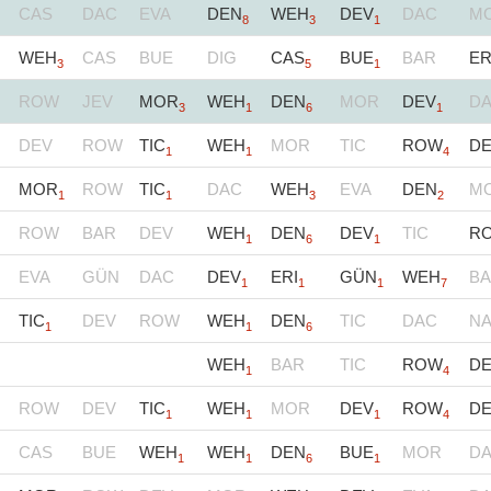
CAS
DAC
EVA
DEN
WEH
DEV
DAC
M
8
3
1
WEH
CAS
BUE
DIG
CAS
BUE
BAR
ER
3
5
1
ROW
JEV
MOR
WEH
DEN
MOR
DEV
D
3
1
6
1
DEV
ROW
TIC
WEH
MOR
TIC
ROW
D
1
1
4
MOR
ROW
TIC
DAC
WEH
EVA
DEN
M
1
1
3
2
ROW
BAR
DEV
WEH
DEN
DEV
TIC
R
1
6
1
EVA
GÜN
DAC
DEV
ERI
GÜN
WEH
B
1
1
1
7
TIC
DEV
ROW
WEH
DEN
TIC
DAC
NA
1
1
6
WEH
BAR
TIC
ROW
D
1
4
ROW
DEV
TIC
WEH
MOR
DEV
ROW
D
1
1
1
4
CAS
BUE
WEH
WEH
DEN
BUE
MOR
D
1
1
6
1