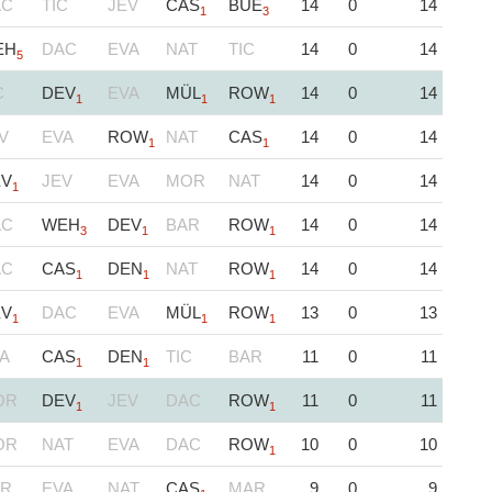
AC
TIC
JEV
CAS
BUE
14
0
14
1
3
EH
DAC
EVA
NAT
TIC
14
0
14
5
C
DEV
EVA
MÜL
ROW
14
0
14
1
1
1
V
EVA
ROW
NAT
CAS
14
0
14
1
1
EV
JEV
EVA
MOR
NAT
14
0
14
1
AC
WEH
DEV
BAR
ROW
14
0
14
3
1
1
AC
CAS
DEN
NAT
ROW
14
0
14
1
1
1
EV
DAC
EVA
MÜL
ROW
13
0
13
1
1
1
A
CAS
DEN
TIC
BAR
11
0
11
1
1
OR
DEV
JEV
DAC
ROW
11
0
11
1
1
OR
NAT
EVA
DAC
ROW
10
0
10
1
AR
EVA
NAT
CAS
MAR
9
0
9