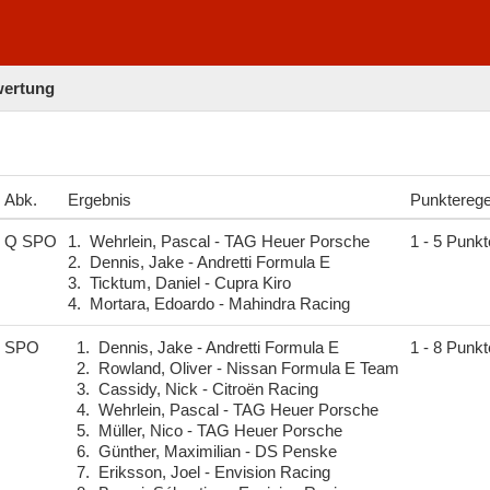
lwertung
Abk.
Ergebnis
Punkterege
Q SPO
1.
Wehrlein, Pascal - TAG Heuer Porsche
1 - 5 Punkt
2.
Dennis, Jake - Andretti Formula E
3.
Ticktum, Daniel - Cupra Kiro
4.
Mortara, Edoardo - Mahindra Racing
SPO
1.
Dennis, Jake - Andretti Formula E
1 - 8 Punkt
2.
Rowland, Oliver - Nissan Formula E Team
3.
Cassidy, Nick - Citroën Racing
4.
Wehrlein, Pascal - TAG Heuer Porsche
5.
Müller, Nico - TAG Heuer Porsche
6.
Günther, Maximilian - DS Penske
7.
Eriksson, Joel - Envision Racing