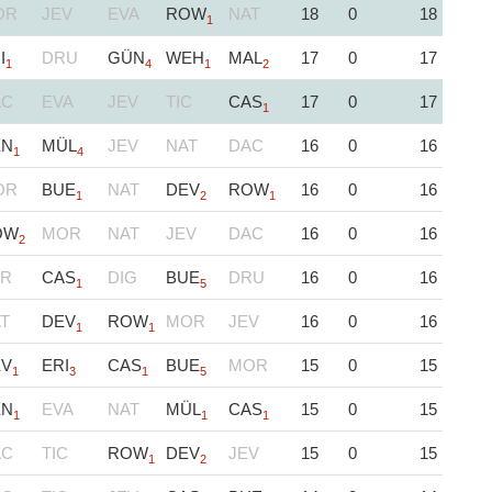
OR
JEV
EVA
ROW
NAT
18
0
18
1
I
DRU
GÜN
WEH
MAL
17
0
17
1
4
1
2
AC
EVA
JEV
TIC
CAS
17
0
17
1
EN
MÜL
JEV
NAT
DAC
16
0
16
1
4
OR
BUE
NAT
DEV
ROW
16
0
16
1
2
1
OW
MOR
NAT
JEV
DAC
16
0
16
2
AR
CAS
DIG
BUE
DRU
16
0
16
1
5
T
DEV
ROW
MOR
JEV
16
0
16
1
1
EV
ERI
CAS
BUE
MOR
15
0
15
1
3
1
5
EN
EVA
NAT
MÜL
CAS
15
0
15
1
1
1
AC
TIC
ROW
DEV
JEV
15
0
15
1
2