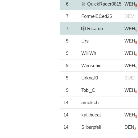
6.
🥈 QuickRacer0815
WEH
5
7.
FormelECed25
DEV
7.
🎲 Ricardo
WEH
5
9.
Urs
WEH
5
9.
WilliWh
WEH
5
9.
Wenschie
WEH
5
9.
Urknall0
BUE
9.
Tobi_C
WEH
5
14.
amolsch
14.
katithecat
WEH
5
14.
Silberpfeil
DEN
3