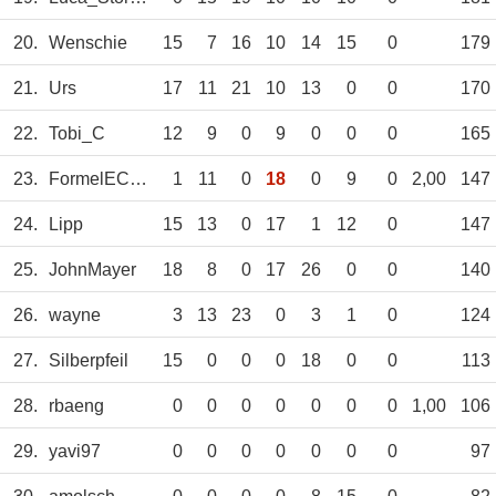
20.
Wenschie
15
7
16
10
14
15
0
179
21.
Urs
17
11
21
10
13
0
0
170
22.
Tobi_C
12
9
0
9
0
0
0
165
23.
FormelECed25
1
11
0
18
0
9
0
2,00
147
24.
Lipp
15
13
0
17
1
12
0
147
25.
JohnMayer
18
8
0
17
26
0
0
140
26.
wayne
3
13
23
0
3
1
0
124
27.
Silberpfeil
15
0
0
0
18
0
0
113
28.
rbaeng
0
0
0
0
0
0
0
1,00
106
29.
yavi97
0
0
0
0
0
0
0
97