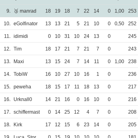
9.
🥉 manrad
18
19
18
7
22
14
0
1,00
253
10.
eGolfinator
13
13
21
5
21
10
0
0,50
252
11.
idimidi
0
10
31
10
24
13
0
245
12.
Tim
18
17
21
7
21
7
0
243
13.
Maxi
13
15
24
7
14
11
0
1,00
238
14.
TobiW
16
10
27
10
16
1
0
236
15.
peweha
18
15
17
11
18
13
0
217
16.
Urknall0
14
21
16
0
16
10
0
216
17.
schiffermast
0
14
25
12
4
7
0
208
18.
Kirk
17
12
15
6
23
14
0
205
19.
Luca_Storms
0
15
19
10
10
10
0
181