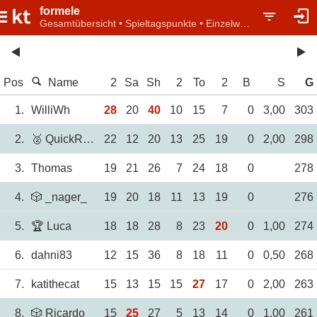
formele
Gesamtübersicht • Spieltagspunkte • Einzelwertung
Pos
Name
2
Sa
Sh
2
To
2
B
S
G
1.
WilliWh
28
20
40
10
15
7
0
3,00
303
2.
🥈 QuickRacer0815
22
12
20
13
25
19
0
2,00
298
3.
Thomas
19
21
26
7
24
18
0
278
4.
🎲 _nager_
19
20
18
11
13
19
0
276
5.
🏆 Luca
18
18
28
8
23
20
0
1,00
274
6.
dahni83
12
15
36
8
18
11
0
0,50
268
7.
katithecat
15
13
15
15
27
17
0
2,00
263
8.
🎲 Ricardo
15
25
27
5
13
14
0
1,00
261