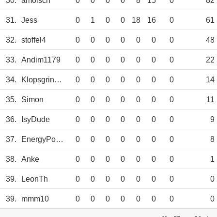
30.
amolsch
0
0
0
0
8
15
0
82
31.
Jess
0
1
0
0
18
16
0
61
32.
stoffel4
0
0
0
0
0
0
0
48
33.
Andim1179
0
0
0
0
0
0
0
22
34.
Klopsgrinder
0
0
0
0
0
0
0
14
35.
Simon
0
0
0
0
0
0
0
11
36.
IsyDude
0
0
0
0
0
0
0
9
37.
EnergyPower
0
0
0
0
0
0
0
8
38.
Anke
0
0
0
0
0
0
0
1
39.
LeonTh
0
0
0
0
0
0
0
0
39.
mmm10
0
0
0
0
0
0
0
0