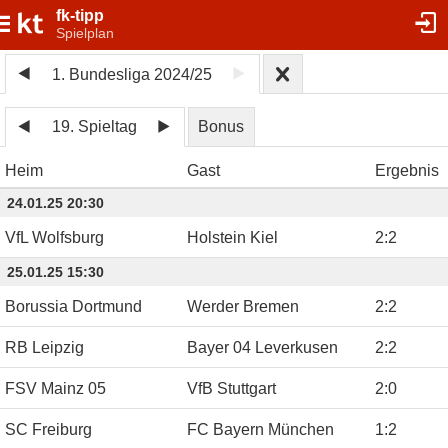
fk-tipp
Spielplan
1. Bundesliga 2024/25
19. Spieltag
Bonus
Heim
Gast
Ergebnis
24.01.25 20:30
VfL Wolfsburg
Holstein Kiel
2
:
2
25.01.25 15:30
Borussia Dortmund
Werder Bremen
2
:
2
RB Leipzig
Bayer 04 Leverkusen
2
:
2
FSV Mainz 05
VfB Stuttgart
2
:
0
SC Freiburg
FC Bayern München
1
:
2