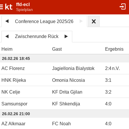
ffd-ecl
Spielplan
Conference League 2025/26
Zwischenrunde Rück
Heim
Gast
Ergebnis
26.02.26 18:45
AC Florenz
Jagiellonia Bialystok
2
:
4
n.V.
HNK Rijeka
Omonia Nicosia
3
:
1
NK Celje
KF Drita Gjilan
3
:
2
Samsunspor
KF Shkendija
4
:
0
26.02.26 21:00
AZ Alkmaar
FC Noah
4
:
0