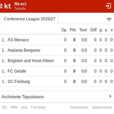
ffd-ecl
Tabelle
Conference League 2026/27
Sp
Pkt
Tore
Diff
g
u
v
1.
AS Monaco
0
0
0:0
0
0
0
0
1.
Atalanta Bergamo
0
0
0:0
0
0
0
0
1.
Brighton and Hove Albion
0
0
0:0
0
0
0
0
1.
FC Getafe
0
0
0:0
0
0
0
0
1.
SC Freiburg
0
0
0:0
0
0
0
0
Archivierte Tippsaisons
DE
Hilfe
App
Fanshop
Impressum
Datenschutz