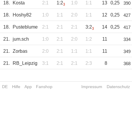
18.
Kosta
2:1
1:2
1:0
1:1
13
0,25
390
3
18.
Hoshy82
1:0
1:1
2:0
1:1
12
0,25
427
18.
Pusteblume
2:1
2:1
2:1
3:2
14
0,25
417
3
21.
jum.sch
1:0
2:1
2:0
1:2
11
334
21.
Zorbas
2:0
2:1
1:1
1:1
11
349
21.
RB_Leipzig
3:1
2:1
2:1
2:3
8
368
DE
Hilfe
App
Fanshop
Impressum
Datenschutz