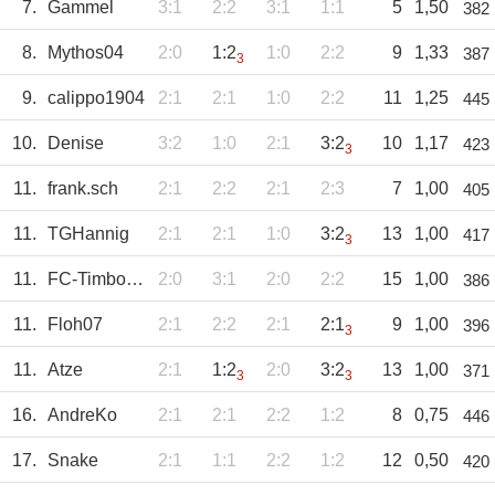
7.
Gammel
3:1
2:2
3:1
1:1
5
1,50
382
8.
Mythos04
2:0
1:2
1:0
2:2
9
1,33
387
3
9.
calippo1904
2:1
2:1
1:0
2:2
11
1,25
445
10.
Denise
3:2
1:0
2:1
3:2
10
1,17
423
3
11.
frank.sch
2:1
2:2
2:1
2:3
7
1,00
405
11.
TGHannig
2:1
2:1
1:0
3:2
13
1,00
417
3
11.
FC-Timbo-1985
2:0
3:1
2:0
2:2
15
1,00
386
11.
Floh07
2:1
2:2
2:1
2:1
9
1,00
396
3
11.
Atze
2:1
1:2
2:0
3:2
13
1,00
371
3
3
16.
AndreKo
2:1
2:1
2:2
1:2
8
0,75
446
17.
Snake
2:1
1:1
2:2
1:2
12
0,50
420