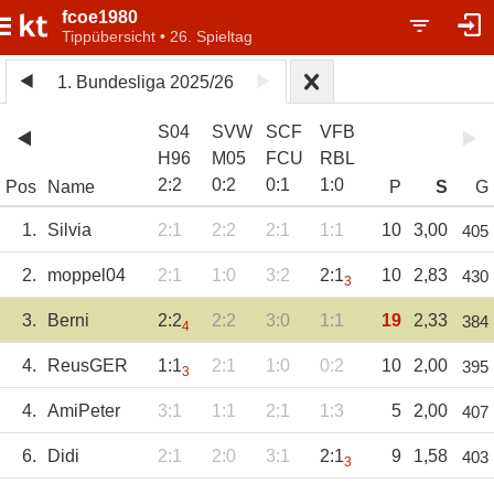
fcoe1980
Tippübersicht • 26. Spieltag
1. Bundesliga 2025/26
S04
SVW
SCF
VFB
H96
M05
FCU
RBL
2
:
2
0
:
2
0
:
1
1
:
0
Pos
Name
P
S
G
1.
Silvia
2:1
2:2
2:1
1:1
10
3,00
405
2.
moppel04
2:1
1:0
3:2
2:1
10
2,83
430
3
3.
Berni
2:2
2:2
3:0
1:1
19
2,33
384
4
4.
ReusGER
1:1
2:1
1:0
0:2
10
2,00
395
3
4.
AmiPeter
3:1
1:1
2:1
1:3
5
2,00
407
6.
Didi
2:1
2:0
3:1
2:1
9
1,58
403
3