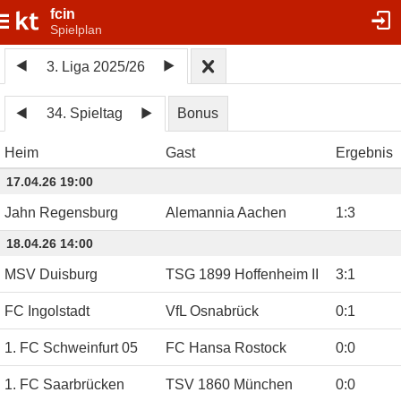
fcin
Spielplan
3. Liga 2025/26
34. Spieltag
Bonus
Heim
Gast
Ergebnis
17.04.26 19:00
Jahn Regensburg
Alemannia Aachen
1
:
3
18.04.26 14:00
MSV Duisburg
TSG 1899 Hoffenheim II
3
:
1
FC Ingolstadt
VfL Osnabrück
0
:
1
1. FC Schweinfurt 05
FC Hansa Rostock
0
:
0
1. FC Saarbrücken
TSV 1860 München
0
:
0