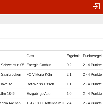
Gast
Ergebnis
Punkteregel
 Schweinfurt 05
Energie Cottbus
0
:
2
2 - 4 Punkte
C Saarbrücken
FC Viktoria Köln
2
:
1
2 - 4 Punkte
Havelse
Rot-Weiss Essen
1
:
1
2 - 4 Punkte
Ulm 1846
Erzgebirge Aue
1
:
0
2 - 4 Punkte
annia Aachen
TSG 1899 Hoffenheim II
2
:
4
2 - 4 Punkte