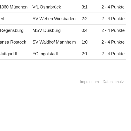
1860 München
VfL Osnabrück
3
:
1
2 - 4 Punkte
rl
SV Wehen Wiesbaden
2
:
2
2 - 4 Punkte
 Regensburg
MSV Duisburg
0
:
4
2 - 4 Punkte
ansa Rostock
SV Waldhof Mannheim
1
:
0
2 - 4 Punkte
uttgart II
FC Ingolstadt
2
:
1
2 - 4 Punkte
Impressum
Datenschutz