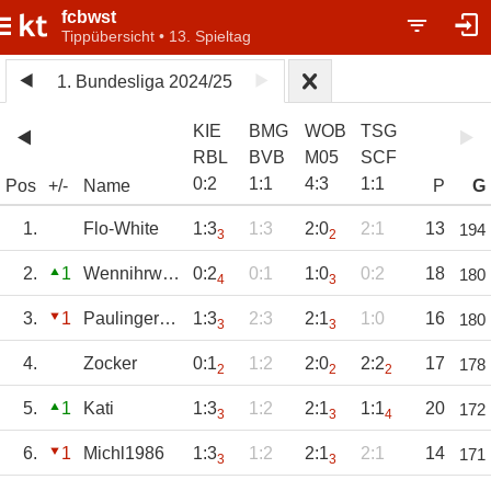
fcbwst
Tippübersicht • 13. Spieltag
1. Bundesliga 2024/25
KIE
BMG
WOB
TSG
RBL
BVB
M05
SCF
0
:
2
1
:
1
4
:
3
1
:
1
Pos
+/-
Name
P
G
1.
Flo-White
1:3
1:3
2:0
2:1
13
194
3
2
2.
1
Wennihrwüstet
0:2
0:1
1:0
0:2
18
180
4
3
3.
1
Paulingerpaulpa
1:3
2:3
2:1
1:0
16
180
3
3
4.
Zocker
0:1
1:2
2:0
2:2
17
178
2
2
2
5.
1
Kati
1:3
1:2
2:1
1:1
20
172
3
3
4
6.
1
Michl1986
1:3
1:2
2:1
2:1
14
171
3
3