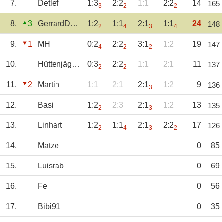
7.
Detlef
1:3
2:2
1:1
2:2
14
165
3
2
2
8.
3
GerrardDanny
1:2
1:1
2:1
1:1
24
148
2
4
3
4
9.
1
MH
0:2
2:2
3:1
1:2
19
147
4
2
2
10.
Hüttenjäger2000
0:3
2:2
1:1
2:1
11
137
2
2
11.
2
Martin
1:1
2:1
2:1
1:2
9
136
3
12.
Basi
1:2
2:3
2:1
1:2
13
135
2
3
13.
Linhart
1:2
1:1
2:1
2:2
17
126
2
4
3
2
14.
Matze
0
85
15.
Luisrab
0
69
16.
Fe
0
56
17.
Bibi91
0
35