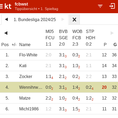
fcbwst
Tippübersicht • 1. Spieltag
1. Bundesliga 2024/25
M05
BVB
WOB
STP
FCU
SGE
FCB
HDH
1
:
1
2
:
0
2
:
3
0
:
2
Pos
+/-
Name
P
G
1.
Flo-White
2:0
3:1
0:3
2:1
12
36
3
2
2.
Kati
2:1
3:1
1:3
1:1
14
34
3
2
3.
Zocker
1:1
2:1
0:2
2:2
13
33
4
2
2
4.
Wennihrwüstet
0:0
3:1
1:4
0:2
20
32
2
3
2
4
5.
Matze
2:2
1:0
0:4
1:2
12
32
2
2
2
2
6.
Michl1986
1:2
3:1
1:5
2:1
11
31
3
2