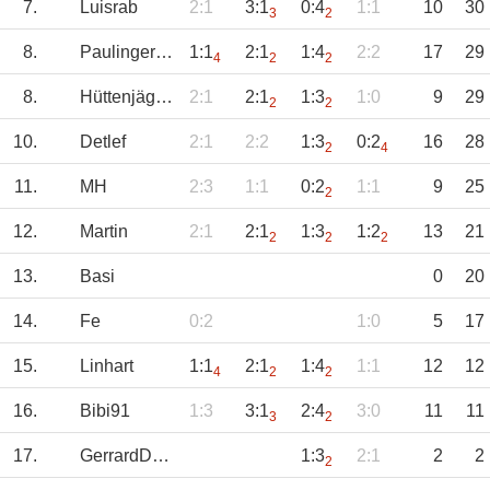
7.
Luisrab
2:1
3:1
0:4
1:1
10
30
3
2
8.
Paulingerpaulpa
1:1
2:1
1:4
2:2
17
29
4
2
2
8.
Hüttenjäger2000
2:1
2:1
1:3
1:0
9
29
2
2
10.
Detlef
2:1
2:2
1:3
0:2
16
28
2
4
11.
MH
2:3
1:1
0:2
1:1
9
25
2
12.
Martin
2:1
2:1
1:3
1:2
13
21
2
2
2
13.
Basi
0
20
14.
Fe
0:2
1:0
5
17
15.
Linhart
1:1
2:1
1:4
1:1
12
12
4
2
2
16.
Bibi91
1:3
3:1
2:4
3:0
11
11
3
2
17.
GerrardDanny
1:3
2:1
2
2
2