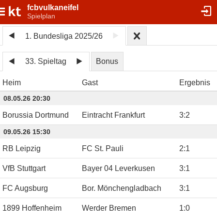
fcbvulkaneifel
Spielplan
1. Bundesliga 2025/26
33. Spieltag
Bonus
Heim
Gast
Ergebnis
08.05.26 20:30
Borussia Dortmund
Eintracht Frankfurt
3
:
2
09.05.26 15:30
RB Leipzig
FC St. Pauli
2
:
1
VfB Stuttgart
Bayer 04 Leverkusen
3
:
1
FC Augsburg
Bor. Mönchengladbach
3
:
1
1899 Hoffenheim
Werder Bremen
1
:
0