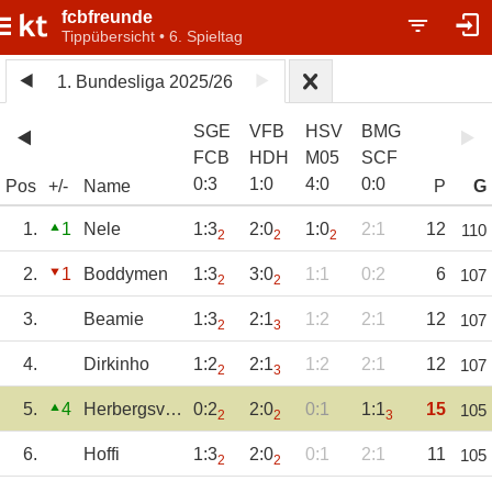
fcbfreunde
Tippübersicht • 6. Spieltag
1. Bundesliga 2025/26
SGE
VFB
HSV
BMG
FCB
HDH
M05
SCF
0
:
3
1
:
0
4
:
0
0
:
0
Pos
+/-
Name
P
G
1.
1
Nele
1:3
2:0
1:0
2:1
12
110
2
2
2
2.
1
Boddymen
1:3
3:0
1:1
0:2
6
107
2
2
3.
Beamie
1:3
2:1
1:2
2:1
12
107
2
3
4.
Dirkinho
1:2
2:1
1:2
2:1
12
107
2
3
5.
4
Herbergsvater
0:2
2:0
0:1
1:1
15
105
2
2
3
6.
Hoffi
1:3
2:0
0:1
2:1
11
105
2
2