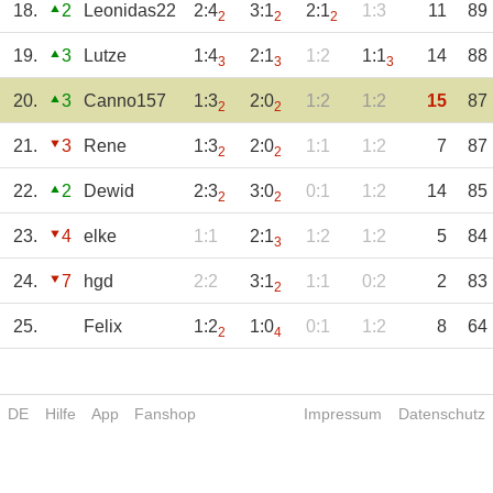
18.
2
Leonidas22
2:4
3:1
2:1
1:3
11
89
2
2
2
19.
3
Lutze
1:4
2:1
1:2
1:1
14
88
3
3
3
20.
3
Canno157
1:3
2:0
1:2
1:2
15
87
2
2
21.
3
Rene
1:3
2:0
1:1
1:2
7
87
2
2
22.
2
Dewid
2:3
3:0
0:1
1:2
14
85
2
2
23.
4
elke
1:1
2:1
1:2
1:2
5
84
3
24.
7
hgd
2:2
3:1
1:1
0:2
2
83
2
25.
Felix
1:2
1:0
0:1
1:2
8
64
2
4
DE
Hilfe
App
Fanshop
Impressum
Datenschutz