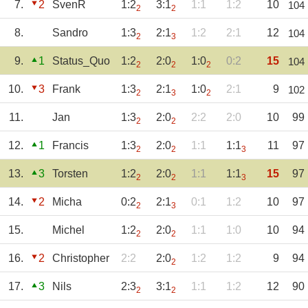
7.
2
SvenR
1:2
3:1
1:1
1:2
10
104
2
2
8.
Sandro
1:3
2:1
1:2
2:1
12
104
2
3
9.
1
Status_Quo
1:2
2:0
1:0
0:2
15
104
2
2
2
10.
3
Frank
1:3
2:1
1:0
2:1
9
102
2
3
2
11.
Jan
1:3
2:0
2:2
2:0
10
99
2
2
12.
1
Francis
1:3
2:0
1:1
1:1
11
97
2
2
3
13.
3
Torsten
1:2
2:0
1:1
1:1
15
97
2
2
3
14.
2
Micha
0:2
2:1
0:1
1:2
10
97
2
3
15.
Michel
1:2
2:0
1:1
1:0
10
94
2
2
16.
2
Christopher
2:2
2:0
1:2
1:2
9
94
2
17.
3
Nils
2:3
3:1
1:1
1:2
12
90
2
2