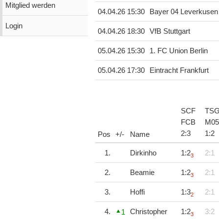
Mitglied werden
04.04.26 15:30
Bayer 04 Leverkusen
Login
04.04.26 18:30
VfB Stuttgart
05.04.26 15:30
1. FC Union Berlin
05.04.26 17:30
Eintracht Frankfurt
SCF
TS
FCB
M05
2
:
3
1
:
2
Pos
+/-
Name
1.
Dirkinho
1:2
2:1
3
2.
Beamie
1:2
2:1
3
3.
Hoffi
1:3
2:1
2
4.
Christopher
1:2
3:2
1
3