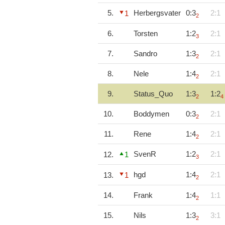
5.
Herbergsvater
0:3
2:1
1
2
6.
Torsten
1:2
2:1
3
7.
Sandro
1:3
2:1
2
8.
Nele
1:4
2:1
2
9.
Status_Quo
1:3
1:2
2
4
10.
Boddymen
0:3
2:1
2
11.
Rene
1:4
2:1
2
SvenR
1:2
2:1
12.
1
3
hgd
1:4
2:1
13.
1
2
14.
Frank
1:4
1:1
2
15.
Nils
1:3
3:1
2