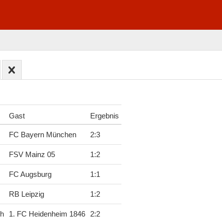
Gast
Ergebnis
FC Bayern München
2
:
3
FSV Mainz 05
1
:
2
FC Augsburg
1
:
1
RB Leipzig
1
:
2
ch
1. FC Heidenheim 1846
2
:
2