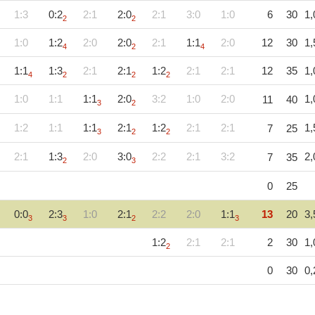
1:3
0:2
2:1
2:0
2:1
3:0
1:0
6
30
1,
2
2
1:0
1:2
2:0
2:0
2:1
1:1
2:0
12
30
1,
4
2
4
1:1
1:3
2:1
2:1
1:2
2:1
2:1
12
35
1,
4
2
2
2
1:0
1:1
1:1
2:0
3:2
1:0
2:0
1,
11
40
3
2
1:2
1:1
1:1
2:1
1:2
2:1
2:1
1,
7
25
3
2
2
2:1
1:3
2:0
3:0
2:2
2:1
3:2
2,
7
35
2
3
0
25
0:0
2:3
1:0
2:1
2:2
2:0
1:1
13
20
3,
3
3
2
3
1:2
2:1
2:1
2
30
1,
2
0
30
0,