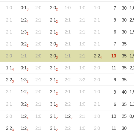
1:0
0:1
2:0
2:0
1:0
1:0
1:0
1,
7
30
3
2
2:1
1:2
2:1
2:1
2:1
2:1
2:1
9
30
2,
4
2
2:1
1:3
2:1
2:1
2:1
2:1
2:1
6
30
1,
2
2
2:1
0:2
2:0
3:0
2:1
1:0
2:1
7
35
2
3
2:0
1:1
2:0
3:0
1:1
2:1
2:2
13
35
1,
3
4
1:1
0:1
2:0
3:1
2:1
1:0
2:0
11
35
2,
4
3
2
2:2
1:3
2:1
3:1
2:2
3:2
2:0
9
35
3
2
2
3:1
1:2
2:0
3:1
2:1
1:0
1:0
1,
9
40
4
2
2:1
0:2
2:1
3:1
2:2
1:0
2:1
1,
6
35
2
2
2:0
1:2
1:0
3:1
1:2
2:1
1:0
10
25
0,
4
2
2
2:2
1:2
2:1
3:1
2:2
1:0
2:0
11
30
3
4
2