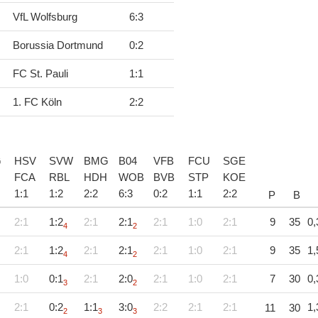
VfL Wolfsburg
6
:
3
Borussia Dortmund
0
:
2
FC St. Pauli
1
:
1
1. FC Köln
2
:
2
G
HSV
SVW
BMG
B04
VFB
FCU
SGE
FCA
RBL
HDH
WOB
BVB
STP
KOE
1
:
1
1
:
2
2
:
2
6
:
3
0
:
2
1
:
1
2
:
2
P
B
2:1
1:2
2:1
2:1
2:1
1:0
2:1
9
35
0,
4
2
2:1
1:2
2:1
2:1
2:1
1:0
2:1
9
35
1,
4
2
1:0
0:1
2:1
2:0
2:1
1:0
2:1
7
30
0,
3
2
2:1
0:2
1:1
3:0
2:2
2:1
2:1
1,
11
30
2
3
3