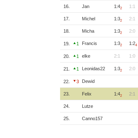
16.
Jan
1:4
1:1
2
17.
Michel
1:3
2:1
2
18.
Micha
1:3
2:0
2
Francis
1:3
1:2
19.
1
2
4
elke
2:1
1:0
20.
1
Leonidas22
1:3
2:0
21.
1
2
Dewid
22.
3
23.
Felix
1:4
2:1
2
24.
Lutze
25.
Canno157