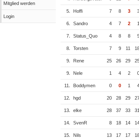
Mitglied werden
5.
Hoffi
7
8
3
Login
6.
Sandro
4
7
2
7.
Status_Quo
4
8
8
8.
Torsten
7
9
11
1
9.
Rene
25
26
29
2
9.
Nele
1
4
2
11.
Boddymen
0
0
1
12.
hgd
20
28
29
2
13.
elke
28
37
33
3
14.
SvenR
8
18
14
1
15.
Nils
13
17
17
1