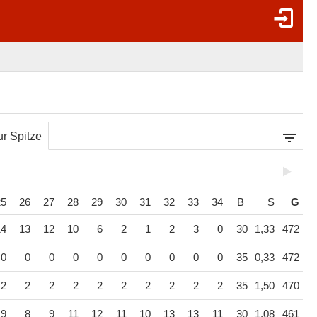
r Spitze
25
26
27
28
29
30
31
32
33
34
B
S
G
14
13
12
10
6
2
1
2
3
0
30
1,33
472
0
0
0
0
0
0
0
0
0
0
35
0,33
472
2
2
2
2
2
2
2
2
2
2
35
1,50
470
9
8
9
11
12
11
10
13
13
11
30
1,08
461