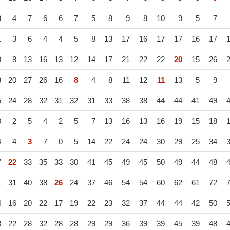
3
4
7
6
6
7
5
8
9
8
10
9
5
7
1
3
6
4
4
5
8
13
17
16
17
17
16
17
9
8
13
16
13
12
14
17
21
22
22
20
15
26
8
20
27
26
16
8
4
8
11
12
11
13
5
9
5
24
28
32
31
32
31
33
38
38
44
44
41
49
0
2
5
4
2
5
7
13
16
13
16
19
15
18
4
4
3
7
0
5
14
22
24
24
30
29
25
34
7
22
33
35
33
30
41
45
49
45
50
49
44
48
1
31
40
38
26
24
37
46
54
54
60
62
61
72
4
16
20
22
17
19
22
23
32
37
44
44
42
50
8
22
28
32
28
28
29
29
36
39
39
45
39
48