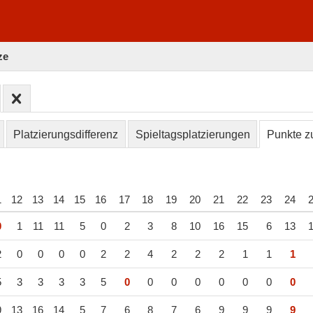
ze
Platzierungsdifferenz
Spieltagsplatzierungen
Punkte zu
1
12
13
14
15
16
17
18
19
20
21
22
23
24
0
1
11
11
5
0
2
3
8
10
16
15
6
13
2
0
0
0
0
2
2
4
2
2
2
1
1
1
5
3
3
3
3
5
0
0
0
0
0
0
0
0
9
13
16
14
5
7
6
8
7
6
9
9
9
9