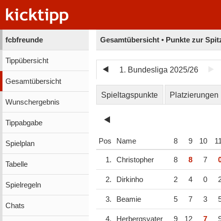
fcbfreunde
Gesamtübersicht • Punkte zur Spit
Tippübersicht
1. Bundesliga 2025/26
Gesamtübersicht
Spieltagspunkte
Platzierungen
Wunschergebnis
Tippabgabe
Pos
Name
8
9
10
1
Spielplan
1.
Christopher
8
8
7
Tabelle
2.
Dirkinho
2
4
0
Spielregeln
3.
Beamie
5
7
3
Chats
4.
Herbergsvater
9
12
7