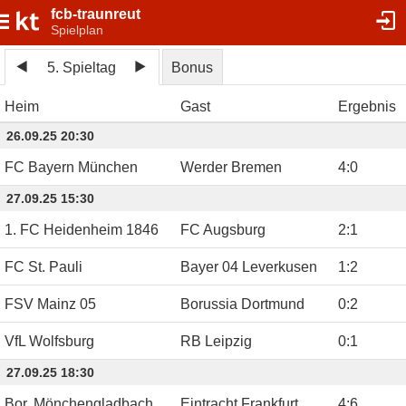
fcb-traunreut
Spielplan
5. Spieltag
Bonus
Heim
Gast
Ergebnis
26.09.25 20:30
FC Bayern München
Werder Bremen
4
:
0
27.09.25 15:30
1. FC Heidenheim 1846
FC Augsburg
2
:
1
FC St. Pauli
Bayer 04 Leverkusen
1
:
2
FSV Mainz 05
Borussia Dortmund
0
:
2
VfL Wolfsburg
RB Leipzig
0
:
1
27.09.25 18:30
Bor. Mönchengladbach
Eintracht Frankfurt
4
:
6