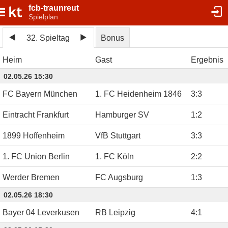
fcb-traunreut
Spielplan
32. Spieltag
Bonus
Heim
Gast
Ergebnis
02.05.26 15:30
FC Bayern München
1. FC Heidenheim 1846
3
:
3
Eintracht Frankfurt
Hamburger SV
1
:
2
1899 Hoffenheim
VfB Stuttgart
3
:
3
1. FC Union Berlin
1. FC Köln
2
:
2
Werder Bremen
FC Augsburg
1
:
3
02.05.26 18:30
Bayer 04 Leverkusen
RB Leipzig
4
:
1