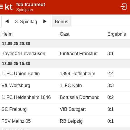
fcb-traunreut
Spielplan
3. Spieltag
Bonus
Heim
Gast
Ergebnis
12.09.25 20:30
Bayer 04 Leverkusen
Eintracht Frankfurt
3
:
1
13.09.25 15:30
1. FC Union Berlin
1899 Hoffenheim
2
:
4
VfL Wolfsburg
1. FC Köln
3
:
3
1. FC Heidenheim 1846
Borussia Dortmund
0
:
2
SC Freiburg
VfB Stuttgart
3
:
1
FSV Mainz 05
RB Leipzig
0
:
1