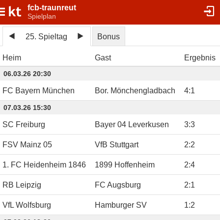
fcb-traunreut
Spielplan
25. Spieltag
Bonus
Heim
Gast
Ergebnis
06.03.26 20:30
FC Bayern München
Bor. Mönchengladbach
4
:
1
07.03.26 15:30
SC Freiburg
Bayer 04 Leverkusen
3
:
3
FSV Mainz 05
VfB Stuttgart
2
:
2
1. FC Heidenheim 1846
1899 Hoffenheim
2
:
4
RB Leipzig
FC Augsburg
2
:
1
VfL Wolfsburg
Hamburger SV
1
:
2