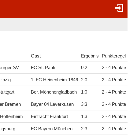
Gast
Ergebnis
Punkteregel
urger SV
FC St. Pauli
0
:
2
2 - 4 Punkte
ipzig
1. FC Heidenheim 1846
2
:
0
2 - 4 Punkte
tuttgart
Bor. Mönchengladbach
1
:
0
2 - 4 Punkte
er Bremen
Bayer 04 Leverkusen
3
:
3
2 - 4 Punkte
 Hoffenheim
Eintracht Frankfurt
1
:
3
2 - 4 Punkte
ugsburg
FC Bayern München
2
:
3
2 - 4 Punkte