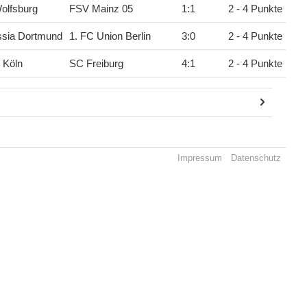
olfsburg
FSV Mainz 05
1
:
1
2 - 4 Punkte
ssia Dortmund
1. FC Union Berlin
3
:
0
2 - 4 Punkte
 Köln
SC Freiburg
4
:
1
2 - 4 Punkte
Impressum
Datenschutz