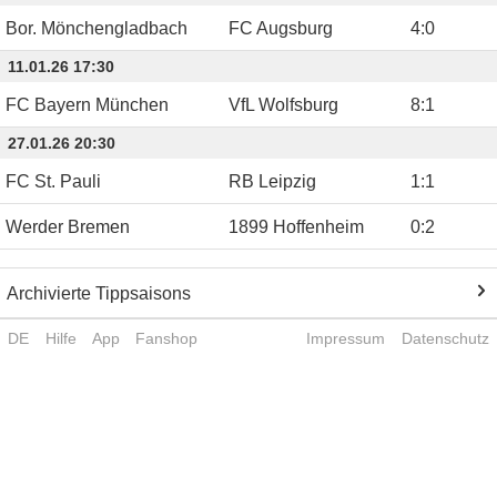
Bor. Mönchengladbach
FC Augsburg
4
:
0
11.01.26 17:30
FC Bayern München
VfL Wolfsburg
8
:
1
27.01.26 20:30
FC St. Pauli
RB Leipzig
1
:
1
Werder Bremen
1899 Hoffenheim
0
:
2
Archivierte Tippsaisons
DE
Hilfe
App
Fanshop
Impressum
Datenschutz