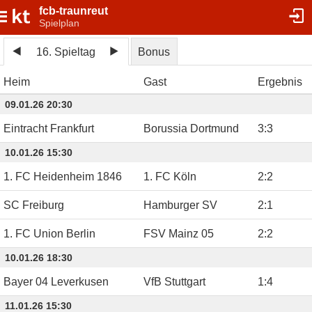
fcb-traunreut
Spielplan
16. Spieltag
Bonus
Heim
Gast
Ergebnis
09.01.26 20:30
Eintracht Frankfurt
Borussia Dortmund
3
:
3
10.01.26 15:30
1. FC Heidenheim 1846
1. FC Köln
2
:
2
SC Freiburg
Hamburger SV
2
:
1
1. FC Union Berlin
FSV Mainz 05
2
:
2
10.01.26 18:30
Bayer 04 Leverkusen
VfB Stuttgart
1
:
4
11.01.26 15:30