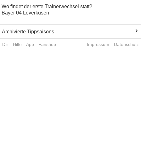
Wo findet der erste Trainerwechsel statt?
Bayer 04 Leverkusen
Archivierte Tippsaisons
DE
Hilfe
App
Fanshop
Impressum
Datenschutz