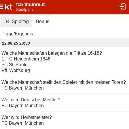
fcb-traunreut
Spielplan
34. Spieltag
Bonus
Frage
Ergebnis
22.08.25 20:30
Welche Mannschaften belegen die Plätze 16-18?
1. FC Heidenheim 1846
FC St. Pauli
VfL Wolfsburg
Welche Mannschaft stellt den Spieler mit den meisten Toren?
FC Bayern München
Wer wird Deutscher Meister?
FC Bayern München
Wer wird Herbstmeister?
FC Bayern München