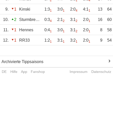
2
1
4
9.
1
Kinski
1:3
3:0
2:0
4:1
13
64
1
1
4
1
10.
2
Sturmbremse
0:3
2:1
3:1
2:0
16
60
4
2
2
1
11.
1
Hennes
0:4
3:0
3:1
2:0
8
58
1
1
2
1
12.
1
RR33
1:2
3:1
3:2
2:0
9
54
1
1
1
1
Archivierte Tippsaisons
DE
Hilfe
App
Fanshop
Impressum
Datenschutz