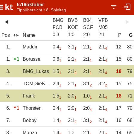
fc16oktober
Tippübersicht • 8. Spieltag
BMG
BVB
B04
VFB
FCB
KOE
SCF
M05
0
:
3
1
:
0
2
:
0
2
:
1
Pos
+/-
Name
P
G
1.
Maddin
0:4
3:1
2:1
2:1
12
80
1
1
1
4
1.
1
Borusse
0:6
2:1
2:1
2:1
15
80
1
2
1
4
3.
BMG_Lukas
1:5
2:1
2:1
2:1
18
79
1
2
1
4
4.
TOM.Gießen
2:4
3:1
3:1
3:2
15
75
1
1
2
2
5.
Frank
1:5
2:0
1:0
2:1
18
71
1
1
1
4
6.
1
Thorsten
0:4
2:0
2:0
2:1
17
70
1
1
4
4
7.
Bobby
1:4
2:1
3:1
2:1
16
68
2
2
2
4
8.
Manzo
1:4
1:2
2:1
2:1
14
65