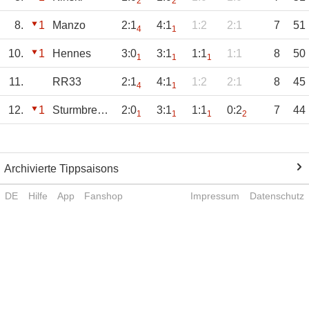
2
2
8.
1
Manzo
2:1
4:1
1:2
2:1
7
51
4
1
10.
1
Hennes
3:0
3:1
1:1
1:1
8
50
1
1
1
11.
RR33
2:1
4:1
1:2
2:1
8
45
4
1
12.
1
Sturmbremse
2:0
3:1
1:1
0:2
7
44
1
1
1
2
Archivierte Tippsaisons
DE
Hilfe
App
Fanshop
Impressum
Datenschutz