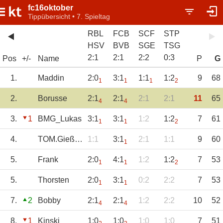
fc16oktober
Tippübersicht • 7. Spieltag
RBL
FCB
SCF
STP
HSV
BVB
SGE
TSG
2
:
1
2
:
1
2
:
2
0
:
3
Pos
+/-
Name
P
G
1.
Maddin
2:0
3:1
1:1
1:2
9
68
1
1
1
2
2.
Borusse
2:1
2:1
2:1
2:1
11
65
4
4
3.
1
BMG_Lukas
3:1
3:1
1:2
1:2
7
61
1
1
2
4.
TOM.Gießen
1:1
3:1
2:1
1:1
9
60
1
5.
Frank
2:0
4:1
1:2
1:2
7
53
1
1
2
5.
Thorsten
2:0
3:1
0:2
2:2
7
53
1
1
7.
2
Bobby
2:1
2:1
1:2
2:2
10
52
4
4
8.
1
Kinski
1:0
1:0
1:0
1:0
7
51