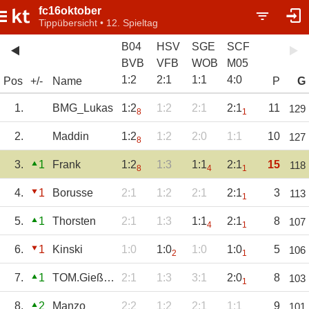
fc16oktober
Tippübersicht • 12. Spieltag
B04
HSV
SGE
SCF
BVB
VFB
WOB
M05
1
:
2
2
:
1
1
:
1
4
:
0
Pos
+/-
Name
P
G
1.
BMG_Lukas
1:2
1:2
2:1
2:1
11
129
8
1
2.
Maddin
1:2
1:2
2:0
1:1
10
127
8
3.
1
Frank
1:2
1:3
1:1
2:1
15
118
8
4
1
4.
1
Borusse
2:1
1:2
2:1
2:1
3
113
1
5.
1
Thorsten
2:1
1:3
1:1
2:1
8
107
4
1
6.
1
Kinski
1:0
1:0
1:0
1:0
5
106
2
1
7.
1
TOM.Gießen
2:1
1:3
3:1
2:0
8
103
1
8.
2
Manzo
2:2
1:2
2:1
1:1
9
101