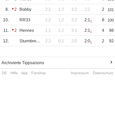
8.
2
Bobby
2:1
1:2
3:2
2:2
2
101
10.
RR33
2:2
1:2
3:2
2:1
8
100
1
11.
2
Hennes
1:1
1:2
3:1
2:1
4
98
1
12.
Sturmbremse
2:2
0:1
2:0
2:0
2
92
1
Archivierte Tippsaisons
DE
Hilfe
App
Fanshop
Impressum
Datenschutz