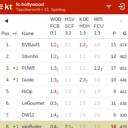
fc-hollywood
Tippübersicht • 33. Spieltag
WOB
HSV
KOE
M05
FCB
SCF
HDH
FCU
0
:
1
3
:
2
1
:
3
1
:
3
Pos
+/-
Name
P
G
1.
BVBauf1
1:2
0:2
1:2
1:0
15
474
3
2
2.
Stivinho
1:2
1:1
1:1
2:1
12
462
3
3.
1
FUWE
1:3
0:2
1:1
1:2
17
453
2
2
4.
1
Guido
1:3
1:1
2:3
3:1
10
448
2
2
5.
NiOp
1:4
1:3
2:1
1:0
9
441
2
6.
LeGourmet
0:3
1:2
2:1
2:0
11
436
2
7.
DW11
1:4
1:3
1:0
2:1
6
430
2
8.
1
vanBuder
0:4
2:1
1:1
1:1
18
429