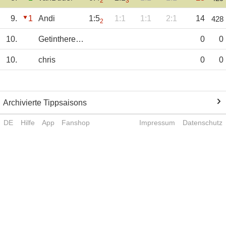
2
3
9.
1
Andi
1:5
1:1
1:1
2:1
14
428
2
10.
GetinthereLewis
0
0
10.
chris
0
0
Archivierte Tippsaisons
DE
Hilfe
App
Fanshop
Impressum
Datenschutz