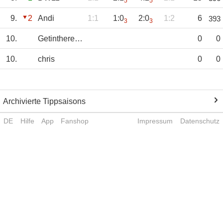
5
5
9.
2
Andi
1:1
1:0
2:0
1:2
6
393
3
3
10.
GetinthereLewis
0
0
10.
chris
0
0
Archivierte Tippsaisons
DE
Hilfe
App
Fanshop
Impressum
Datenschutz