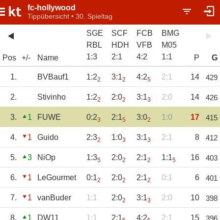
fc-hollywood
Tippübersicht • 30. Spieltag
SGE
SCF
FCB
BMG
RBL
HDH
VFB
M05
1
:
3
2
:
1
4
:
2
1
:
1
Pos
+/-
Name
P
G
1.
BVBauf1
1:2
3:1
4:2
2:1
14
429
2
2
5
2.
Stivinho
1:2
2:0
3:1
2:0
14
426
2
2
3
3.
1
FUWE
0:2
2:1
3:0
1:0
17
415
3
5
2
4.
1
Guido
2:3
1:0
3:1
2:1
8
412
2
3
3
5.
3
NiOp
1:3
2:0
2:1
1:1
16
403
5
2
2
5
6.
1
LeGourmet
0:1
2:0
2:1
0:1
6
401
2
2
2
7.
1
vanBuder
1:1
2:0
3:1
2:0
10
398
2
3
8.
1
DW11
1:1
2:1
4:2
2:1
15
396