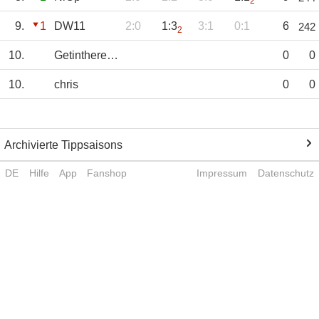
2
9.
1
DW11
2:0
1:3
3:1
0:1
6
242
2
10.
GetinthereLewis
0
0
10.
chris
0
0
Archivierte Tippsaisons
DE
Hilfe
App
Fanshop
Impressum
Datenschutz