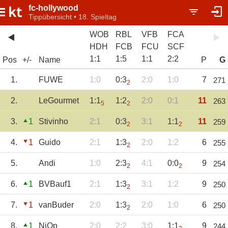
fc-hollywood
Tippübersicht • 18. Spieltag
WOB
RBL
VFB
FCA
HDH
FCB
FCU
SCF
1
:
1
1
:
5
1
:
1
2
:
2
Pos
+/-
Name
P
G
1.
FUWE
1:0
0:3
2:0
1:0
7
271
2
2.
LeGourmet
1:1
1:2
2:0
0:1
11
263
5
2
3.
1
Stivinho
2:1
0:3
3:1
1:1
11
259
2
2
4.
1
Guido
2:1
1:3
2:0
1:2
6
255
2
5.
Andi
1:0
2:3
4:1
0:0
9
254
2
2
6.
1
BVBauf1
2:1
1:3
3:1
1:2
9
250
2
7.
1
vanBuder
2:0
1:3
2:0
1:0
6
250
2
8.
1
NiOp
2:0
2:2
3:0
1:1
9
244