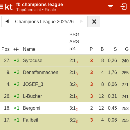
fb-champions-league
Tippübersicht • Finale
Champions League 2025/26
PSG
ARS
5
:
4
Pos
+/-
Name
P
B
S
G
27.
3
Syracuse
2:1
3
8
0,26
240
3
9.
3
Denaffenmachen
2:1
3
4
1,76
265
3
4.
2
JOSEF_3
3:2
3
8
0,06
271
3
26.
2
L-Bucher
2:1
3
12
0,31
241
3
18.
1
Bergomi
3:1
2
12
0,45
253
2
17.
1
Fallbeil
3:2
3
4
0,06
255
3