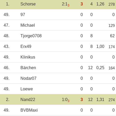
1.
Schorse
2:1
3
4
1,26
278
3
49.
97
0
0
0
47.
Michael
0
0
129
48.
Tjorge0708
0
8
62
43.
Erx49
0
8
1,00
174
49.
Klinikus
0
0
0
46.
Bärchen
0
12
0,25
164
49.
Nodar07
0
0
0
49.
Loewe
0
0
0
2.
Nand22
1:0
3
12
1,31
274
3
49.
BVBMaxi
0
0
0