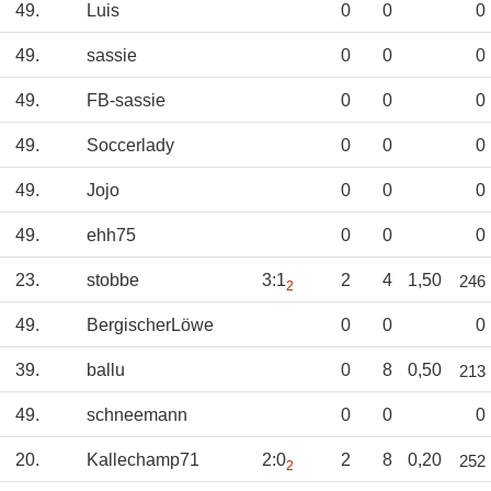
49.
Luis
0
0
0
49.
sassie
0
0
0
49.
FB-sassie
0
0
0
49.
Soccerlady
0
0
0
49.
Jojo
0
0
0
49.
ehh75
0
0
0
23.
stobbe
3:1
2
4
1,50
246
2
49.
BergischerLöwe
0
0
0
39.
ballu
0
8
0,50
213
49.
schneemann
0
0
0
20.
Kallechamp71
2:0
2
8
0,20
252
2