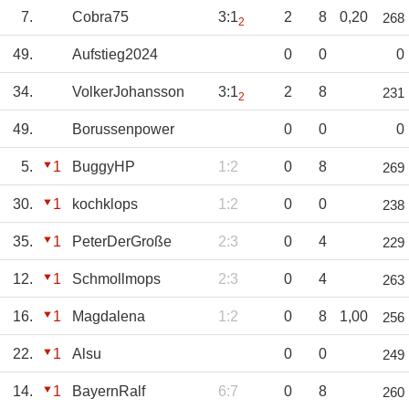
7.
Cobra75
3:1
2
8
0,20
268
2
49.
Aufstieg2024
0
0
0
34.
VolkerJohansson
3:1
2
8
231
2
49.
Borussenpower
0
0
0
5.
1
BuggyHP
1:2
0
8
269
30.
1
kochklops
1:2
0
0
238
35.
1
PeterDerGroße
2:3
0
4
229
12.
1
Schmollmops
2:3
0
4
263
16.
1
Magdalena
1:2
0
8
1,00
256
22.
1
Alsu
0
0
249
14.
1
BayernRalf
6:7
0
8
260