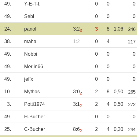
49.
Y-E-T-I.
0
0
0
49.
Sebi
0
0
0
24.
panoli
3:2
3
8
1,06
246
3
38.
maha
1:2
0
4
217
49.
Nobbi
0
0
0
49.
Merlin66
0
0
0
49.
jeffx
0
0
0
10.
Mythos
3:0
2
8
0,50
265
2
3.
Potti1974
3:1
2
4
0,50
272
2
49.
H-Bucher
0
0
0
25.
C-Bucher
8:6
2
4
0,20
244
2