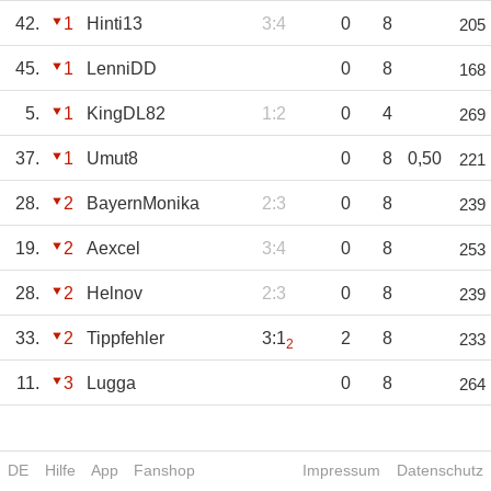
42.
1
Hinti13
3:4
0
8
205
45.
1
LenniDD
0
8
168
5.
1
KingDL82
1:2
0
4
269
37.
1
Umut8
0
8
0,50
221
28.
2
BayernMonika
2:3
0
8
239
19.
2
Aexcel
3:4
0
8
253
28.
2
Helnov
2:3
0
8
239
33.
2
Tippfehler
3:1
2
8
233
2
11.
3
Lugga
0
8
264
DE
Hilfe
App
Fanshop
Impressum
Datenschutz