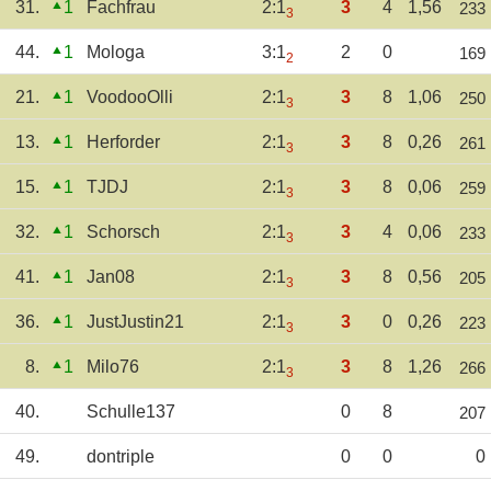
31.
1
Fachfrau
2:1
3
4
1,56
233
3
44.
1
Mologa
3:1
2
0
169
2
21.
1
VoodooOlli
2:1
3
8
1,06
250
3
13.
1
Herforder
2:1
3
8
0,26
261
3
15.
1
TJDJ
2:1
3
8
0,06
259
3
32.
1
Schorsch
2:1
3
4
0,06
233
3
41.
1
Jan08
2:1
3
8
0,56
205
3
36.
1
JustJustin21
2:1
3
0
0,26
223
3
8.
1
Milo76
2:1
3
8
1,26
266
3
40.
Schulle137
0
8
207
49.
dontriple
0
0
0