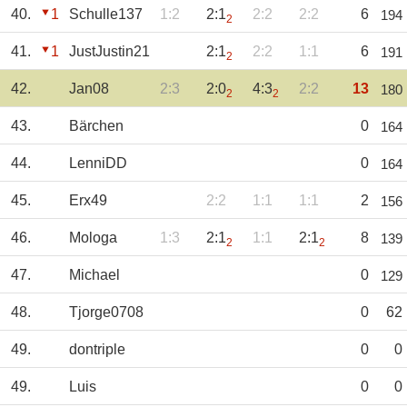
40.
1
Schulle137
1:2
2:1
2:2
2:2
6
194
2
41.
1
JustJustin21
2:1
2:2
1:1
6
191
2
42.
Jan08
2:3
2:0
4:3
2:2
13
180
2
2
43.
Bärchen
0
164
44.
LenniDD
0
164
45.
Erx49
2:2
1:1
1:1
2
156
46.
Mologa
1:3
2:1
1:1
2:1
8
139
2
2
47.
Michael
0
129
48.
Tjorge0708
0
62
49.
dontriple
0
0
49.
Luis
0
0