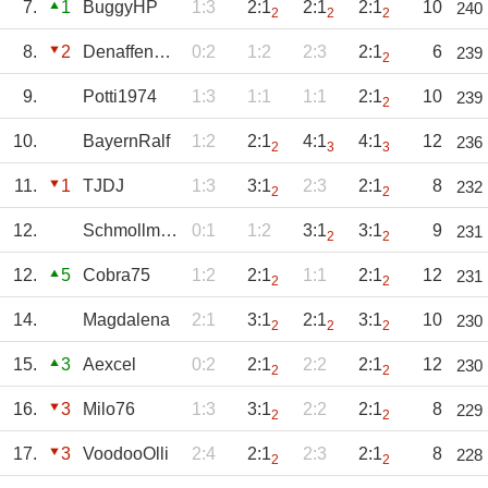
7.
1
BuggyHP
1:3
2:1
2:1
2:1
10
240
2
2
2
8.
2
Denaffenmachen
0:2
1:2
2:3
2:1
6
239
2
9.
Potti1974
1:3
1:1
1:1
2:1
10
239
2
10.
BayernRalf
1:2
2:1
4:1
4:1
12
236
2
3
3
11.
1
TJDJ
1:3
3:1
2:3
2:1
8
232
2
2
12.
Schmollmops
0:1
1:2
3:1
3:1
9
231
2
2
12.
5
Cobra75
1:2
2:1
1:1
2:1
12
231
2
2
14.
Magdalena
2:1
3:1
2:1
3:1
10
230
2
2
2
15.
3
Aexcel
0:2
2:1
2:2
2:1
12
230
2
2
16.
3
Milo76
1:3
3:1
2:2
2:1
8
229
2
2
17.
3
VoodooOlli
2:4
2:1
2:3
2:1
8
228
2
2