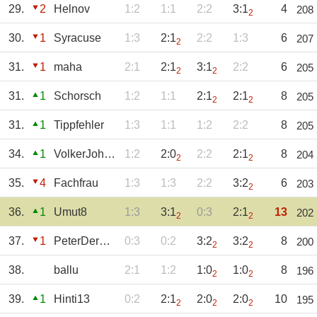
29.
2
Helnov
1:2
1:1
2:2
3:1
4
208
2
30.
1
Syracuse
1:3
2:1
2:2
1:3
6
207
2
31.
1
maha
2:1
2:1
3:1
2:2
6
205
2
2
31.
1
Schorsch
1:2
1:1
2:1
2:1
8
205
2
2
31.
1
Tippfehler
1:3
1:1
1:2
2:2
8
205
34.
1
VolkerJohansson
1:2
2:0
2:2
2:1
8
204
2
2
35.
4
Fachfrau
1:3
1:3
2:2
3:2
6
203
2
36.
1
Umut8
1:3
3:1
0:3
2:1
13
202
2
2
37.
1
PeterDerGroße
0:3
0:2
3:2
3:2
8
200
2
2
38.
ballu
2:1
1:2
1:0
1:0
8
196
2
2
39.
1
Hinti13
0:2
2:1
2:0
2:0
10
195
2
2
2