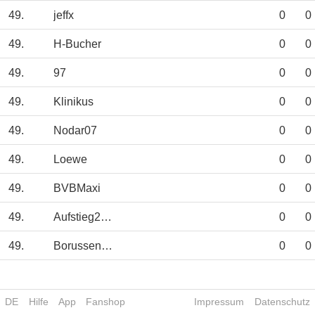
49.
jeffx
0
0
49.
H-Bucher
0
0
49.
97
0
0
49.
Klinikus
0
0
49.
Nodar07
0
0
49.
Loewe
0
0
49.
BVBMaxi
0
0
49.
Aufstieg2024
0
0
49.
Borussenpower
0
0
DE
Hilfe
App
Fanshop
Impressum
Datenschutz