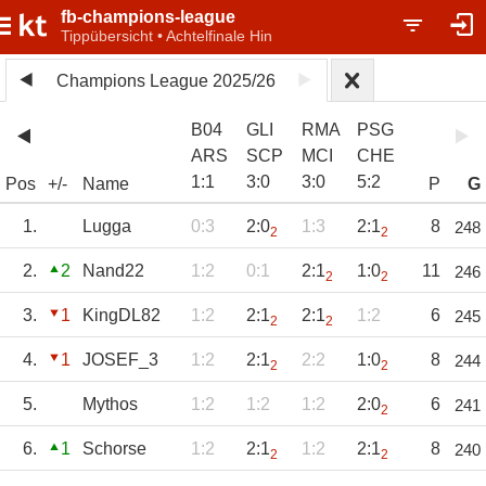
fb-champions-league
Tippübersicht • Achtelfinale Hin
Champions League 2025/26
B04
GLI
RMA
PSG
ARS
SCP
MCI
CHE
1
:
1
3
:
0
3
:
0
5
:
2
Pos
+/-
Name
P
G
1.
Lugga
0:3
2:0
1:3
2:1
8
248
2
2
2.
2
Nand22
1:2
0:1
2:1
1:0
11
246
2
2
3.
1
KingDL82
1:2
2:1
2:1
1:2
6
245
2
2
4.
1
JOSEF_3
1:2
2:1
2:2
1:0
8
244
2
2
5.
Mythos
1:2
1:2
1:2
2:0
6
241
2
6.
1
Schorse
1:2
2:1
1:2
2:1
8
240
2
2