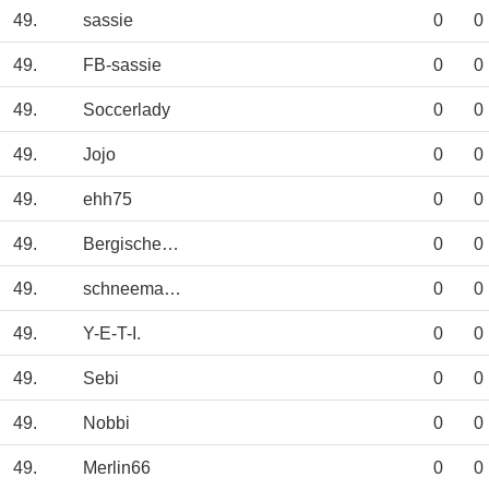
49.
sassie
0
0
49.
FB-sassie
0
0
49.
Soccerlady
0
0
49.
Jojo
0
0
49.
ehh75
0
0
49.
BergischerLöwe
0
0
49.
schneemann
0
0
49.
Y-E-T-I.
0
0
49.
Sebi
0
0
49.
Nobbi
0
0
49.
Merlin66
0
0