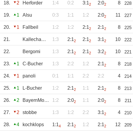
18.
2
Herforder
1:4
0:2
3:1
2:0
8
228
2
2
19.
1
Alsu
0:3
1:1
1:2
2:0
11
227
2
20.
1
Fallbeil
1:2
1:2
2:1
2:1
8
225
2
2
21.
Kallechamp71
1:3
2:1
2:1
3:1
10
222
2
2
2
22.
Bergomi
1:3
2:1
2:1
3:2
10
221
2
2
2
23.
1
C-Bucher
1:3
2:2
1:2
2:1
8
218
2
24.
1
panoli
0:1
1:1
2:2
2:2
4
214
25.
1
L-Bucher
1:2
2:1
1:1
2:1
8
213
2
2
26.
2
BayernMonika
1:2
2:0
1:1
2:0
8
211
2
2
27.
2
stobbe
1:3
1:2
2:2
3:1
4
210
2
28.
4
kochklops
1:1
2:1
1:2
2:1
12
209
4
2
2