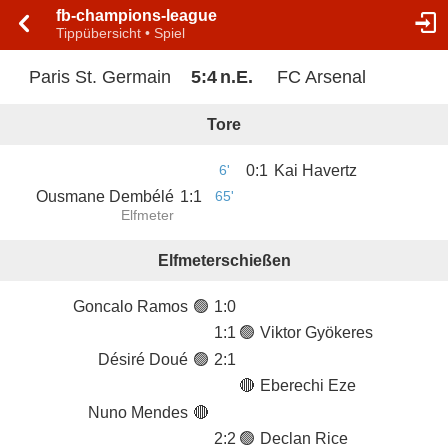
fb-champions-league
Tippübersicht • Spiel
Paris St. Germain
5
:
4
n.E.
FC Arsenal
Tore
6'
0
:
1
Kai Havertz
Ousmane Dembélé
1
:
1
65'
Elfmeter
Elfmeterschießen
Goncalo Ramos
🟢
1
:
0
1
:
1
🟢
Viktor Gyökeres
Désiré Doué
🟢
2
:
1
🔴
Eberechi Eze
Nuno Mendes
🔴
2
:
2
🟢
Declan Rice