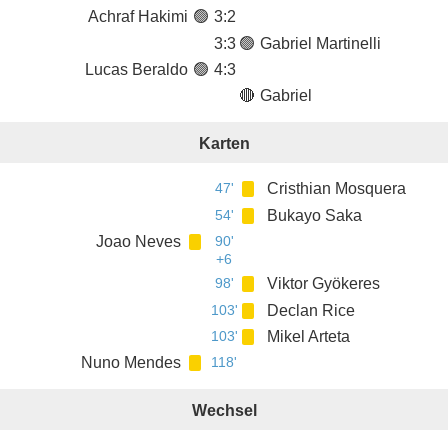
Achraf Hakimi
🟢
3
:
2
3
:
3
🟢
Gabriel Martinelli
Lucas Beraldo
🟢
4
:
3
🔴
Gabriel
Karten
47'
Cristhian Mosquera
54'
Bukayo Saka
Joao Neves
90'
+6
98'
Viktor Gyökeres
103'
Declan Rice
103'
Mikel Arteta
Nuno Mendes
118'
Wechsel