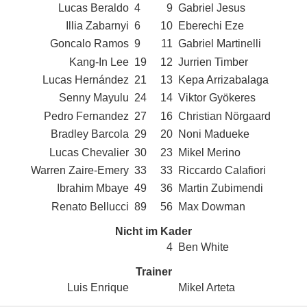
Lucas Beraldo
4
9
Gabriel Jesus
Illia Zabarnyi
6
10
Eberechi Eze
Goncalo Ramos
9
11
Gabriel Martinelli
Kang-In Lee
19
12
Jurrien Timber
Lucas Hernández
21
13
Kepa Arrizabalaga
Senny Mayulu
24
14
Viktor Gyökeres
Pedro Fernandez
27
16
Christian Nörgaard
Bradley Barcola
29
20
Noni Madueke
Lucas Chevalier
30
23
Mikel Merino
Warren Zaire-Emery
33
33
Riccardo Calafiori
Ibrahim Mbaye
49
36
Martin Zubimendi
Renato Bellucci
89
56
Max Dowman
Nicht im Kader
4
Ben White
Trainer
Luis Enrique
Mikel Arteta