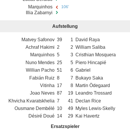
Marquinhos
106'
Illia Zabarnyi
Aufstellung
Matvey Safonov
39
1
David Raya
Achraf Hakimi
2
2
William Saliba
Marquinhos
5
3
Cristhian Mosquera
Nuno Mendes
25
5
Piero Hincapié
Willian Pacho
51
6
Gabriel
Fabián Ruiz
8
7
Bukayo Saka
Vitinha
17
8
Martin Ödegaard
Joao Neves
87
19
Leandro Trossard
Khvicha Kvaratskhelia
7
41
Declan Rice
Ousmane Dembélé
10
49
Myles Lewis-Skelly
Désiré Doué
14
29
Kai Havertz
Ersatzspieler