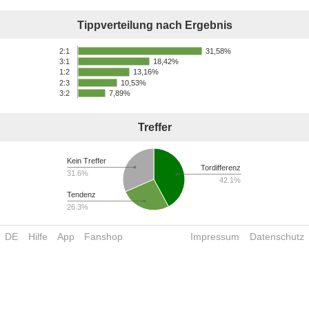
Tippverteilung nach Ergebnis
31,58%
2:1
18,42%
3:1
13,16%
1:2
2:3
10,53%
3:2
7,89%
Treffer
Kein Treffer
Tordifferenz
31.6%
42.1%
Tendenz
26.3%
DE
Hilfe
App
Fanshop
Impressum
Datenschutz