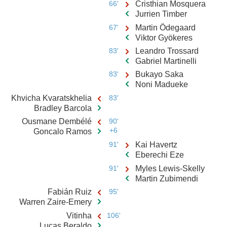
66'
Cristhian Mosquera
Jurrien Timber
67'
Martin Ödegaard
Viktor Gyökeres
83'
Leandro Trossard
Gabriel Martinelli
83'
Bukayo Saka
Noni Madueke
Khvicha Kvaratskhelia
83'
Bradley Barcola
Ousmane Dembélé
90'
+6
Goncalo Ramos
91'
Kai Havertz
Eberechi Eze
91'
Myles Lewis-Skelly
Martin Zubimendi
Fabián Ruiz
95'
Warren Zaire-Emery
Vitinha
106'
Lucas Beraldo