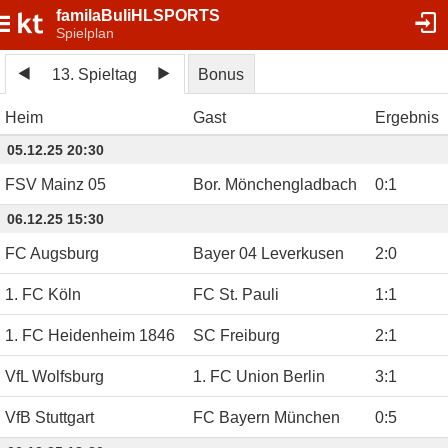
familaBuliHLSPORTS
Spielplan
13. Spieltag
Bonus
Heim
Gast
Ergebnis
05.12.25 20:30
FSV Mainz 05
Bor. Mönchengladbach
0
:
1
06.12.25 15:30
FC Augsburg
Bayer 04 Leverkusen
2
:
0
1. FC Köln
FC St. Pauli
1
:
1
1. FC Heidenheim 1846
SC Freiburg
2
:
1
VfL Wolfsburg
1. FC Union Berlin
3
:
1
VfB Stuttgart
FC Bayern München
0
:
5