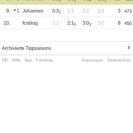
3
5
4
5
9.
1
Johannes
0:3
1:1
2:2
2:0
3
473
3
10.
fcsblog
1:1
2:1
3:0
3:0
8
450
5
3
Archivierte Tippsaisons
DE
Hilfe
App
Fanshop
Impressum
Datenschutz