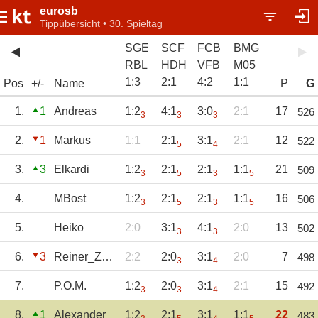
eurosb
Tippübersicht • 30. Spieltag
SGE
SCF
FCB
BMG
RBL
HDH
VFB
M05
1
:
3
2
:
1
4
:
2
1
:
1
Pos
+/-
Name
P
G
1.
1
Andreas
1:2
4:1
3:0
2:1
17
526
3
3
3
2.
1
Markus
1:1
2:1
3:1
2:1
12
522
5
4
3.
3
Elkardi
1:2
2:1
2:1
1:1
21
509
3
5
3
5
4.
MBost
1:2
2:1
2:1
1:1
16
506
3
5
3
5
5.
Heiko
2:0
3:1
4:1
2:0
13
502
3
3
6.
3
Reiner_Zufall
2:2
2:0
3:1
2:0
7
498
3
4
7.
P.O.M.
1:2
2:0
3:1
2:1
15
492
3
3
4
8.
1
Alexander
1:2
2:1
3:1
1:1
22
483