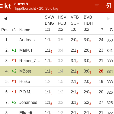
eurosb
Tippübersicht • 20. Spieltag
SVW
HSV
VFB
BVB
BMG
FCB
SCF
HDH
1
:
1
2
:
2
1
:
0
3
:
2
Pos
+/-
Name
P
G
1.
Andreas
1:1
0:5
2:0
3:0
24
359
5
3
3
2.
1
Markus
1:1
0:4
2:1
2:0
23
341
5
4
3
3.
1
Reiner_Zufall
1:1
0:3
3:1
3:0
21
339
5
3
3
4.
2
MBost
1:1
1:4
2:1
3:0
28
334
5
4
3
5.
1
Heiko
1:2
1:5
2:1
2:0
19
333
4
3
6.
1
P.O.M.
1:1
1:2
2:1
2:0
20
326
5
4
3
7.
2
Johannes
1:1
0:2
3:1
5:2
27
325
5
3
3
8.
Elkardi
1:1
1:3
2:1
2:1
21
322