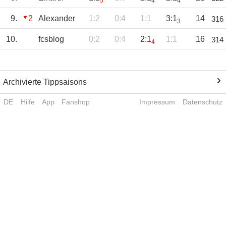
5
4
4
9.
2
Alexander
1:2
0:4
1:1
3:1
14
316
3
10.
fcsblog
0:2
0:4
2:1
1:1
16
314
4
Archivierte Tippsaisons
DE
Hilfe
App
Fanshop
Impressum
Datenschutz