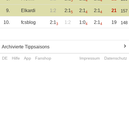
5
4
4
9.
Elkardi
1:2
2:1
2:1
2:1
21
157
5
4
4
10.
fcsblog
2:1
1:2
1:0
2:1
19
148
3
4
4
Archivierte Tippsaisons
DE
Hilfe
App
Fanshop
Impressum
Datenschutz