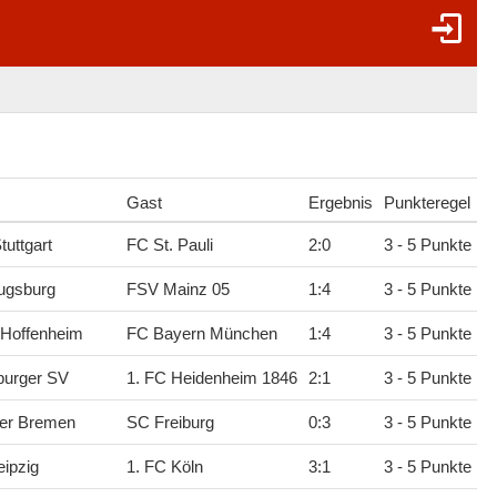
Gast
Ergebnis
Punkteregel
tuttgart
FC St. Pauli
2
:
0
3 - 5 Punkte
ugsburg
FSV Mainz 05
1
:
4
3 - 5 Punkte
 Hoffenheim
FC Bayern München
1
:
4
3 - 5 Punkte
urger SV
1. FC Heidenheim 1846
2
:
1
3 - 5 Punkte
er Bremen
SC Freiburg
0
:
3
3 - 5 Punkte
ipzig
1. FC Köln
3
:
1
3 - 5 Punkte