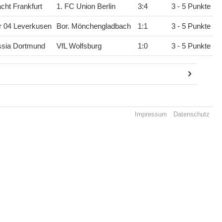
acht Frankfurt
1. FC Union Berlin
3
:
4
3 - 5 Punkte
r 04 Leverkusen
Bor. Mönchengladbach
1
:
1
3 - 5 Punkte
ssia Dortmund
VfL Wolfsburg
1
:
0
3 - 5 Punkte
Impressum
Datenschutz