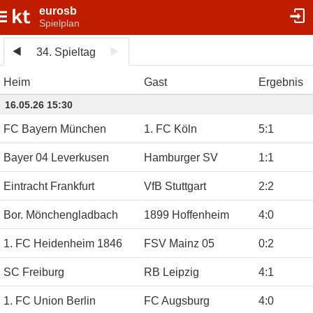
eurosb
Spielplan
34. Spieltag
Heim
Gast
Ergebnis
16.05.26 15:30
FC Bayern München
1. FC Köln
5
:
1
Bayer 04 Leverkusen
Hamburger SV
1
:
1
Eintracht Frankfurt
VfB Stuttgart
2
:
2
Bor. Mönchengladbach
1899 Hoffenheim
4
:
0
1. FC Heidenheim 1846
FSV Mainz 05
0
:
2
SC Freiburg
RB Leipzig
4
:
1
1. FC Union Berlin
FC Augsburg
4
:
0