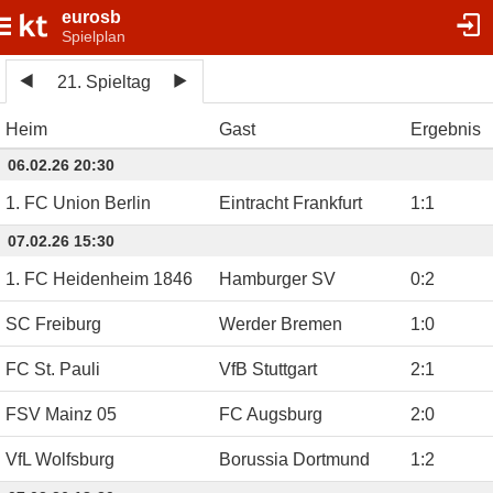
eurosb
Spielplan
21. Spieltag
Heim
Gast
Ergebnis
06.02.26 20:30
1. FC Union Berlin
Eintracht Frankfurt
1
:
1
07.02.26 15:30
1. FC Heidenheim 1846
Hamburger SV
0
:
2
SC Freiburg
Werder Bremen
1
:
0
FC St. Pauli
VfB Stuttgart
2
:
1
FSV Mainz 05
FC Augsburg
2
:
0
VfL Wolfsburg
Borussia Dortmund
1
:
2