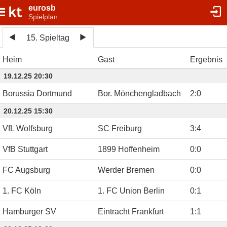
eurosb
Spielplan
15. Spieltag
Heim
Gast
Ergebnis
19.12.25 20:30
Borussia Dortmund
Bor. Mönchengladbach
2
:
0
20.12.25 15:30
VfL Wolfsburg
SC Freiburg
3
:
4
VfB Stuttgart
1899 Hoffenheim
0
:
0
FC Augsburg
Werder Bremen
0
:
0
1. FC Köln
1. FC Union Berlin
0
:
1
Hamburger SV
Eintracht Frankfurt
1
:
1