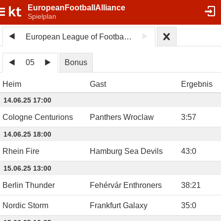
EuropeanFootballAlliance
Spielplan
European League of Football 2025
05
Bonus
Heim
Gast
Ergebnis
14.06.25 17:00
Cologne Centurions
Panthers Wroclaw
3
:
57
14.06.25 18:00
Rhein Fire
Hamburg Sea Devils
43
:
0
15.06.25 13:00
Berlin Thunder
Fehérvár Enthroners
38
:
21
Nordic Storm
Frankfurt Galaxy
35
:
0