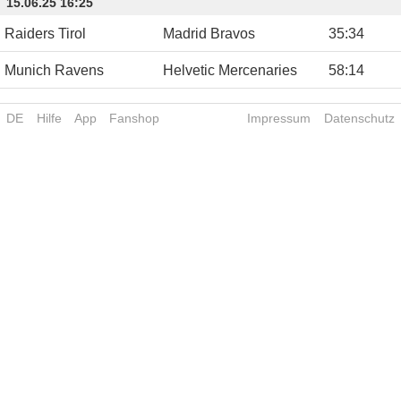
15.06.25 16:25
Raiders Tirol
Madrid Bravos
35
:
34
Munich Ravens
Helvetic Mercenaries
58
:
14
DE
Hilfe
App
Fanshop
Impressum
Datenschutz