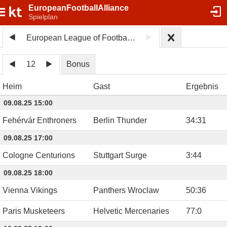
EuropeanFootballAlliance
Spielplan
European League of Football 2025
12
Bonus
Heim
Gast
Ergebnis
09.08.25 15:00
Fehérvár Enthroners
Berlin Thunder
34
:
31
09.08.25 17:00
Cologne Centurions
Stuttgart Surge
3
:
44
09.08.25 18:00
Vienna Vikings
Panthers Wroclaw
50
:
36
Paris Musketeers
Helvetic Mercenaries
77
:
0