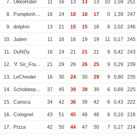
7.
OkkoRider
11
16
13
13
13
10
1,59
251
8.
Pumpkinhead
16
24
18
18
17
0
1,39
247
9.
dolphin
13
21
15
15
18
6
2,02
246
10.
Jaden
11
16
16
19
19
11
0,17
245
11.
DuNDy
16
24
21
21
21
9
0,42
243
12.
🏅 Sir_Francis
21
29
26
26
25
9
0,29
239
13.
LeChester
16
30
24
30
29
9
0,80
235
14.
Schobbepetzer
37
45
39
39
39
6
0,69
225
15.
Carioca
34
42
36
39
42
6
0,43
222
16.
Colognel
43
51
45
48
48
6
0,10
216
17.
Pizza
42
50
44
47
50
7
0,27
214