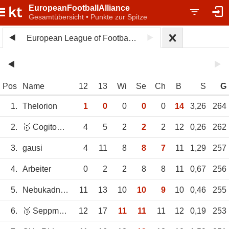
EuropeanFootballAlliance
Gesamtübersicht • Punkte zur Spitze
European League of Football 2025
Pos
Name
12
13
Wi
Se
Ch
B
S
G
1.
Thelorion
1
0
0
0
0
14
3,26
264
2.
🥇 Cogitoergosum
4
5
2
2
2
12
0,26
262
3.
gausi
4
11
8
8
7
11
1,29
257
4.
Arbeiter
0
2
2
8
8
11
0,67
256
5.
Nebukadnezar
11
13
10
10
9
10
0,46
255
6.
🥉 Seppmaster56
12
17
11
11
11
12
0,19
253