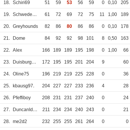
18.
Schiri69
51
59
53
56
59
0
0,10
205
19.
Schwedenpinsel
61
72
69
72
75
11
1,00
189
20.
Greyhounds
82
86
80
86
86
0
0,10
178
21.
Dome
84
92
92
98
101
8
0,50
163
22.
Alex
166
189
189
195
198
0
1,00
66
23.
DuisburgVikings
172
195
195
201
204
9
60
24.
Oline75
196
219
219
225
228
0
36
25.
kbausg97.
204
227
227
233
236
4
28
26.
Pfeffiboy
208
231
231
237
240
0
24
27.
DuncanIdaho
211
234
234
240
243
0
21
28.
me2d2
232
255
255
261
264
0
0