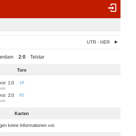
UTR - HER
terdam
2
:
0
Telstar
Tore
rst
1
:
0
19'
huis
rst
2
:
0
83'
huis
Karten
egen keine Informationen vor.