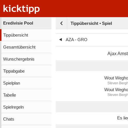
Eredivisie Pool
Tippübersicht • Spiel
Tippübersicht
AZA - GRO
Gesamtübersicht
Ajax Ams
Wunschergebnis
Tippabgabe
Wout Wegho
Spielplan
Steven Berg
Wout Wegho
Tabelle
Steven Berg
Spielregeln
Es li
Chats