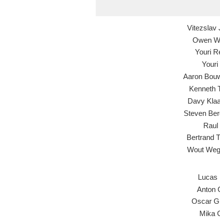
Vitezslav
Owen Wi
Youri R
Youri
Aaron Bo
Kenneth T
Davy Kla
Steven Ber
Raul
Bertrand T
Wout Weg
Lucas
Anton 
Oscar G
Mika 