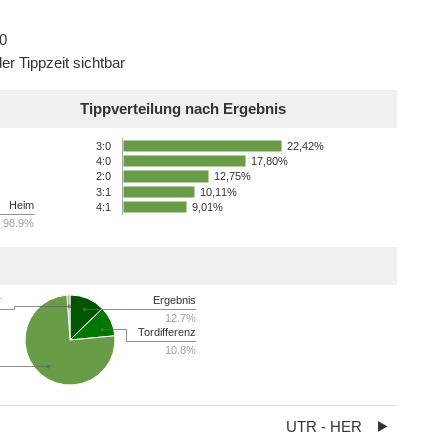
0
er Tippzeit sichtbar
Tippverteilung nach Ergebnis
22,42%
3:0
17,80%
4:0
12,75%
2:0
3:1
10,11%
Heim
4:1
9,01%
98.9%
r
Ergebnis
12.7%
Tordifferenz
10.8%
UTR - HER