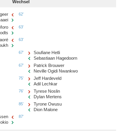
Wechsel
geer
62'
aaei
Moro
63'
odts
raoré
63'
oukh
67'
Soufiane Hetli
Sebastiaan Hagedoorn
67'
Patrick Brouwer
Neville Ogidi Nwankwo
75'
Jeff Hardeveld
Adil Lechkar
76'
Tyrese Noslin
Dylan Mertens
85'
Tyrone Owusu
Dion Malone
ssen
87'
okio