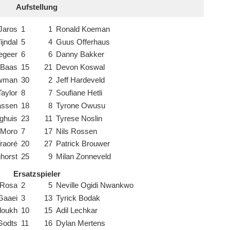
Aufstellung
 Jaros
1
1
Ronald Koeman
jndal
5
4
Guus Offerhaus
egeer
6
6
Danny Bakker
 Baas
15
21
Devon Koswal
uwman
30
2
Jeff Hardeveld
aylor
8
7
Soufiane Hetli
assen
18
8
Tyrone Owusu
ghuis
23
11
Tyrese Noslin
 Moro
7
17
Nils Rossen
raoré
20
27
Patrick Brouwer
horst
25
9
Milan Zonneveld
Ersatzspieler
 Rosa
2
5
Neville Ogidi Nwankwo
Gaaei
3
13
Tyrick Bodak
loukh
10
15
Adil Lechkar
Godts
11
16
Dylan Mertens