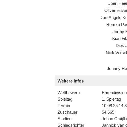
Joeri Hee
Oliver Edva
Don-Angelo K
Remko Pa
Jorthy 
Kian Fi
Dies 
Nick Versc
Johnny Hei
Weitere Infos
Wettbewerb
Ehrendivision
Spieltag
1. Spieltag
Termin
10.08.25 14:3
Zuschauer
54.665
Stadion
Johan Cruijff
Schiedsrichter
Jannick van 