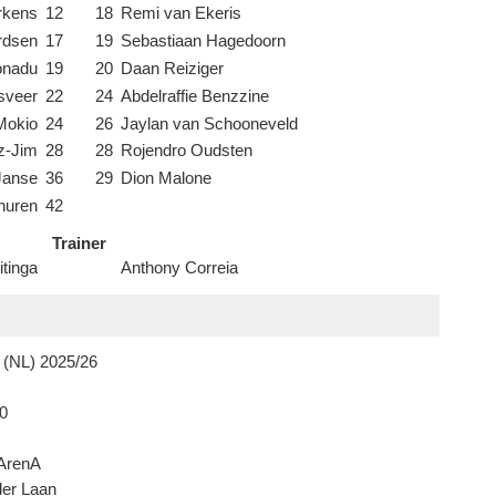
rkens
12
18
Remi van Ekeris
rdsen
17
19
Sebastiaan Hagedoorn
onadu
19
20
Daan Reiziger
sveer
22
24
Abdelraffie Benzzine
Mokio
24
26
Jaylan van Schooneveld
tz-Jim
28
28
Rojendro Oudsten
Janse
36
29
Dion Malone
huren
42
Trainer
tinga
Anthony Correia
 (NL) 2025/26
0
 ArenA
der Laan